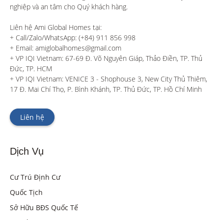
nghiệp và an tâm cho Quý khách hàng. 

Liên hệ Ami Global Homes tại:

+ Call/Zalo/WhatsApp: (+84) 911 856 998

+ Email: amiglobalhomes@gmail.com

+ VP IQI Vietnam: 67-69 Đ. Võ Nguyên Giáp, Thảo Điền, TP. Thủ 
Đức, TP. HCM

+ VP IQI Vietnam: VENICE 3 - Shophouse 3, New City Thủ Thiêm, 
17 Đ. Mai Chí Thọ, P. Bình Khánh, TP. Thủ Đức, TP. Hồ Chí Minh
Liên hệ
Dịch Vụ
Cư Trú Định Cư
Quốc Tịch
Sở Hữu BĐS Quốc Tế