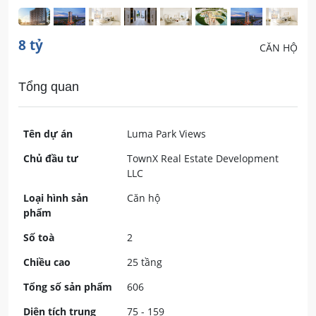
8 tỷ
CĂN HỘ
Tổng quan
Tên dự án
Luma Park Views
Chủ đầu tư
TownX Real Estate Development
LLC
Loại hình sản
Căn hộ
phẩm
Số toà
2
Chiều cao
25 tầng
Tổng số sản phẩm
606
Diện tích trung
75 - 159