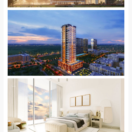
ĐỒNG
Sống tại Luma Park Views mang đến cho cư dân cơ hội hòa
mình vào phong cách sống đô thị đặc biệt. Thiết kế chu
đáo của cộng đồng được thành lập tốt đáp ứng mọi nhu
cầu có thể tưởng tượng được. Circle Mall cách đó không
xa, đáp ứng mọi nhu cầu mua sắm. Ngoài ra, vị trí gần của
dự án với các cơ sở giáo dục và y tế đảm bảo rằng các dịch
vụ thiết yếu của cư dân được phục vụ tốt.