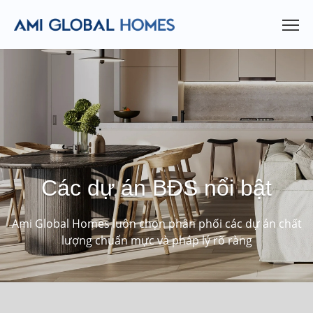
Các dự án BĐS nổi bật
Ami Global Homes luôn chọn phân phối các dự án chất
lượng chuẩn mực và pháp lý rõ ràng