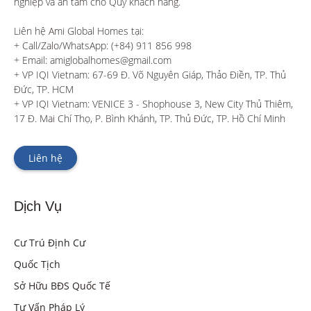
nghiệp và an tâm cho Quý khách hàng. 

Liên hệ Ami Global Homes tại:

+ Call/Zalo/WhatsApp: (+84) 911 856 998

+ Email: amiglobalhomes@gmail.com

+ VP IQI Vietnam: 67-69 Đ. Võ Nguyên Giáp, Thảo Điền, TP. Thủ 
Đức, TP. HCM

+ VP IQI Vietnam: VENICE 3 - Shophouse 3, New City Thủ Thiêm, 
17 Đ. Mai Chí Thọ, P. Bình Khánh, TP. Thủ Đức, TP. Hồ Chí Minh
Liên hệ
Dịch Vụ
Cư Trú Định Cư
Quốc Tịch
Sở Hữu BĐS Quốc Tế
Tư Vấn Pháp Lý