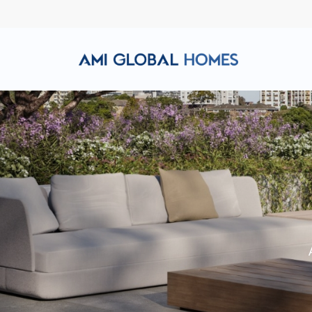
Hotline: (+84) 911 856 998
Email: amiglobalhomes@g