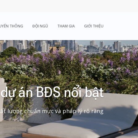
UYỂN THÔNG
ĐỘI NGŨ
THAM GIA
GIỚI THIỆU
dự án BĐS nổi bật
ất lượng chuẩn mực và pháp lý rõ ràng