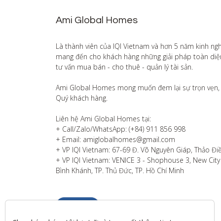
Ami Global Homes
Là thành viên của IQI Vietnam và hơn 5 năm kinh ng
mang đến cho khách hàng những giải pháp toàn diện v
tư vấn mua bán - cho thuê - quản lý tài sản.

Ami Global Homes mong muốn đem lại sự trọn vẹn, 
Quý khách hàng. 

Liên hệ Ami Global Homes tại:

+ Call/Zalo/WhatsApp: (+84) 911 856 998

+ Email: amiglobalhomes@gmail.com

+ VP IQI Vietnam: 67-69 Đ. Võ Nguyên Giáp, Thảo Điề
+ VP IQI Vietnam: VENICE 3 - Shophouse 3, New City T
Bình Khánh, TP. Thủ Đức, TP. Hồ Chí Minh
Liên hệ