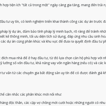
 hợp tiện ích "tất cả trong một" ngày càng gia tăng, mang đến trải ng
u tư uy tín, có kinh nghiệm triển khai thành công các dự án trước đ
pháp lý dự án, đảm bảo tính pháp lý minh bạch, rõ ràng để tránh nhữn
iết kế thông minh, tối ưu diện tích sử dụng, đáp ứng nhu cầu sinh h
 các dự án cùng phân khúc và khu vực để đưa ra quyết định đầu tư ph
đích mua nhà để ở hay đầu tư, từ đó lựa chọn căn hộ phù hợp với nh
ỹ lưỡng số vốn đầu tư, khả năng vay vốn ngân hàng (nếu có) và các 
tư vấn từ các chuyên gia bất động sản uy tín để có được đánh giá k
thể cân nhắc các phân khúc mới nổi như:
hàng độc thân, các cặp vợ chồng mới cưới hoặc những người có nhu 