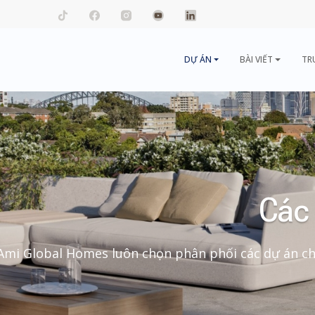
mail.com
DỰ ÁN
BÀI VIẾT
TR
Các 
Ami Global Homes luôn chọn phân phối các dự án ch