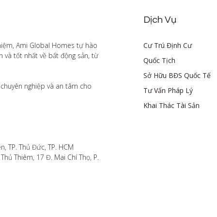
Dịch Vụ
hiệm, Ami Global Homes tự hào 
Cư Trú Định Cư
à tốt nhất về bất động sản, từ 
Quốc Tịch
Sở Hữu BĐS Quốc Tế
chuyên nghiệp và an tâm cho 
Tư Vấn Pháp Lý
Khai Thác Tài Sản
n, TP. Thủ Đức, TP. HCM

hủ Thiêm, 17 Đ. Mai Chí Thọ, P. 