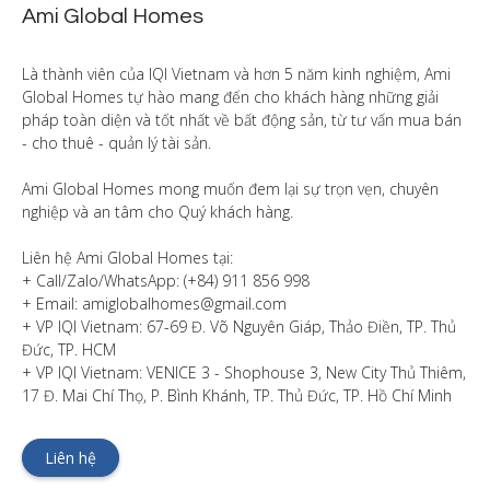
Ami Global Homes
Là thành viên của IQI Vietnam và hơn 5 năm kinh nghiệm, Ami 
Global Homes tự hào mang đến cho khách hàng những giải 
pháp toàn diện và tốt nhất về bất động sản, từ tư vấn mua bán 
- cho thuê - quản lý tài sản.

Ami Global Homes mong muốn đem lại sự trọn vẹn, chuyên 
nghiệp và an tâm cho Quý khách hàng. 

Liên hệ Ami Global Homes tại:

+ Call/Zalo/WhatsApp: (+84) 911 856 998

+ Email: amiglobalhomes@gmail.com

+ VP IQI Vietnam: 67-69 Đ. Võ Nguyên Giáp, Thảo Điền, TP. Thủ 
Đức, TP. HCM

+ VP IQI Vietnam: VENICE 3 - Shophouse 3, New City Thủ Thiêm, 
17 Đ. Mai Chí Thọ, P. Bình Khánh, TP. Thủ Đức, TP. Hồ Chí Minh
Liên hệ