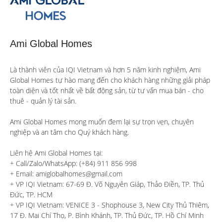
Ami Global Homes
Là thành viên của IQI Vietnam và hơn 5 năm kinh nghiệm, Ami 
Global Homes tự hào mang đến cho khách hàng những giải pháp 
toàn diện và tốt nhất về bất động sản, từ tư vấn mua bán - cho 
thuê - quản lý tài sản.

Ami Global Homes mong muốn đem lại sự trọn vẹn, chuyên 
nghiệp và an tâm cho Quý khách hàng. 

Liên hệ Ami Global Homes tại:

+ Call/Zalo/WhatsApp: (+84) 911 856 998

+ Email: amiglobalhomes@gmail.com

+ VP IQI Vietnam: 67-69 Đ. Võ Nguyên Giáp, Thảo Điền, TP. Thủ 
Đức, TP. HCM

+ VP IQI Vietnam: VENICE 3 - Shophouse 3, New City Thủ Thiêm, 
17 Đ. Mai Chí Thọ, P. Bình Khánh, TP. Thủ Đức, TP. Hồ Chí Minh