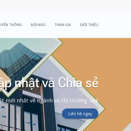
UYỂN THÔNG
ĐỘI NGŨ
THAM GIA
GIỚI THIỆU
ập nhật và Chia sẻ
t mới nhất về ngành và thị trường nhé
Liên hệ ngay