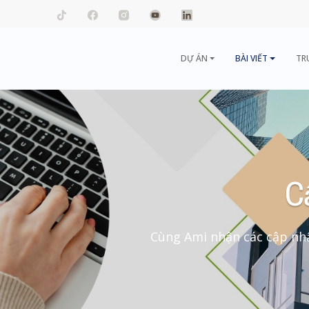
mail.com
DỰ ÁN
BÀI VIẾT
TR
C
Cùng Ami nhận các cập nhậ