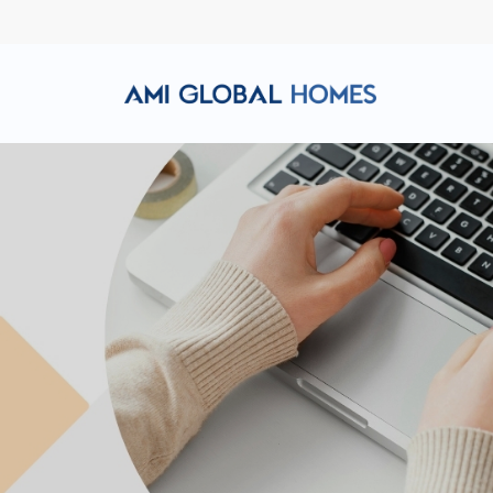
Hotline: (+84) 911 856 998
Email: amiglobalhomes@g