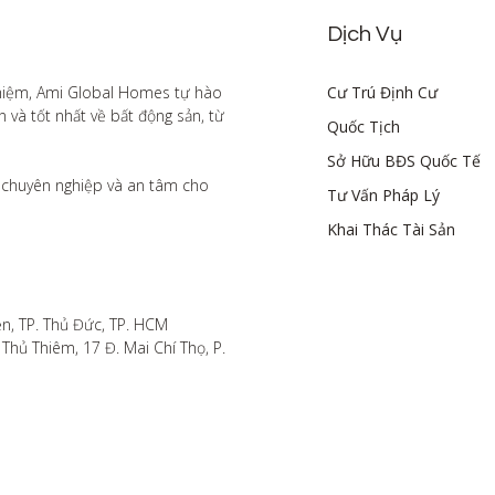
Dịch Vụ
hiệm, Ami Global Homes tự hào 
Cư Trú Định Cư
à tốt nhất về bất động sản, từ 
Quốc Tịch
Sở Hữu BĐS Quốc Tế
chuyên nghiệp và an tâm cho 
Tư Vấn Pháp Lý
Khai Thác Tài Sản
n, TP. Thủ Đức, TP. HCM

hủ Thiêm, 17 Đ. Mai Chí Thọ, P. 