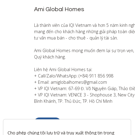
Ami Global Homes
Là thành viên của IQI Vietnam và hơn 5 năm kinh ng
mang đến cho khách hàng những giải pháp toàn diện v
tư vấn mua bán - cho thuê - quản lý tài sản.

Ami Global Homes mong muốn đem lại sự trọn vẹn, 
Quý khách hàng. 

Liên hệ Ami Global Homes tại:

+ Call/Zalo/WhatsApp: (+84) 911 856 998

+ Email: amiglobalhomes@gmail.com

+ VP IQI Vietnam: 67-69 Đ. Võ Nguyên Giáp, Thảo Điề
+ VP IQI Vietnam: VENICE 3 - Shophouse 3, New City T
Bình Khánh, TP. Thủ Đức, TP. Hồ Chí Minh
Liên hệ
Cho phép chúng tôi lưu trữ và truy xuất thông tin trong 