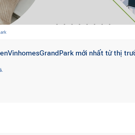
ark
ienVinhomesGrandPark mới nhất từ thị trư
ả.