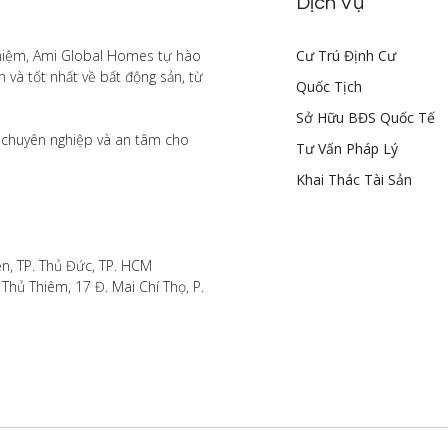
Dịch Vụ
hiệm, Ami Global Homes tự hào 
Cư Trú Định Cư
à tốt nhất về bất động sản, từ 
Quốc Tịch
Sở Hữu BĐS Quốc Tế
chuyên nghiệp và an tâm cho 
Tư Vấn Pháp Lý
Khai Thác Tài Sản
n, TP. Thủ Đức, TP. HCM

hủ Thiêm, 17 Đ. Mai Chí Thọ, P. 