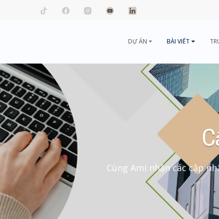
mail.com
DỰ ÁN
BÀI VIẾT
TR
C
Cùng Ami nhận các cập nhậ