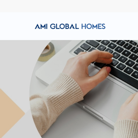
Hotline: (+84) 911 856 998
Email: amiglobalhomes@g