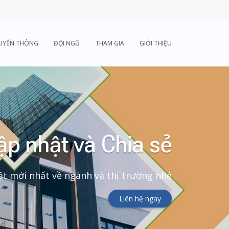
UYỂN THÔNG
ĐỘI NGŨ
THAM GIA
GIỚI THIỆU
ập nhật và Chia sẻ
t mới nhất về ngành và thị trường nhé
Liên hệ ngay