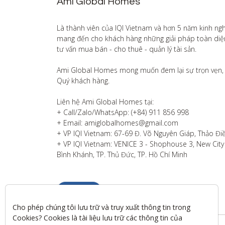
Ami Global Homes
Là thành viên của IQI Vietnam và hơn 5 năm kinh ng
mang đến cho khách hàng những giải pháp toàn diện v
tư vấn mua bán - cho thuê - quản lý tài sản.

Ami Global Homes mong muốn đem lại sự trọn vẹn, 
Quý khách hàng. 

Liên hệ Ami Global Homes tại:

+ Call/Zalo/WhatsApp: (+84) 911 856 998

+ Email: amiglobalhomes@gmail.com

+ VP IQI Vietnam: 67-69 Đ. Võ Nguyên Giáp, Thảo Điề
+ VP IQI Vietnam: VENICE 3 - Shophouse 3, New City T
Bình Khánh, TP. Thủ Đức, TP. Hồ Chí Minh
Liên hệ
Cho phép chúng tôi lưu trữ và truy xuất thông tin trong 
Cookies? Cookies là tài liệu lưu trữ các thông tin của 