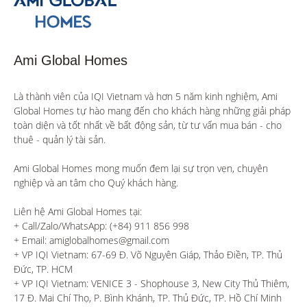
Ami Global Homes
Là thành viên của IQI Vietnam và hơn 5 năm kinh nghiệm, Ami 
Global Homes tự hào mang đến cho khách hàng những giải pháp 
toàn diện và tốt nhất về bất động sản, từ tư vấn mua bán - cho 
thuê - quản lý tài sản.

Ami Global Homes mong muốn đem lại sự trọn vẹn, chuyên 
nghiệp và an tâm cho Quý khách hàng. 

Liên hệ Ami Global Homes tại:

+ Call/Zalo/WhatsApp: (+84) 911 856 998

+ Email: amiglobalhomes@gmail.com

+ VP IQI Vietnam: 67-69 Đ. Võ Nguyên Giáp, Thảo Điền, TP. Thủ 
Đức, TP. HCM

+ VP IQI Vietnam: VENICE 3 - Shophouse 3, New City Thủ Thiêm, 
17 Đ. Mai Chí Thọ, P. Bình Khánh, TP. Thủ Đức, TP. Hồ Chí Minh