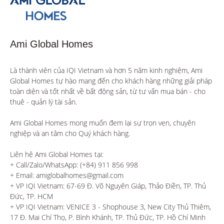
Ami Global Homes
Là thành viên của IQI Vietnam và hơn 5 năm kinh nghiệm, Ami 
Global Homes tự hào mang đến cho khách hàng những giải pháp 
toàn diện và tốt nhất về bất động sản, từ tư vấn mua bán - cho 
thuê - quản lý tài sản.

Ami Global Homes mong muốn đem lại sự trọn vẹn, chuyên 
nghiệp và an tâm cho Quý khách hàng. 

Liên hệ Ami Global Homes tại:

+ Call/Zalo/WhatsApp: (+84) 911 856 998

+ Email: amiglobalhomes@gmail.com

+ VP IQI Vietnam: 67-69 Đ. Võ Nguyên Giáp, Thảo Điền, TP. Thủ 
Đức, TP. HCM

+ VP IQI Vietnam: VENICE 3 - Shophouse 3, New City Thủ Thiêm, 
17 Đ. Mai Chí Thọ, P. Bình Khánh, TP. Thủ Đức, TP. Hồ Chí Minh