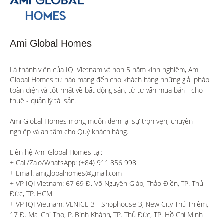
Ami Global Homes
Là thành viên của IQI Vietnam và hơn 5 năm kinh nghiệm, Ami 
Global Homes tự hào mang đến cho khách hàng những giải pháp 
toàn diện và tốt nhất về bất động sản, từ tư vấn mua bán - cho 
thuê - quản lý tài sản.

Ami Global Homes mong muốn đem lại sự trọn vẹn, chuyên 
nghiệp và an tâm cho Quý khách hàng. 

Liên hệ Ami Global Homes tại:

+ Call/Zalo/WhatsApp: (+84) 911 856 998

+ Email: amiglobalhomes@gmail.com

+ VP IQI Vietnam: 67-69 Đ. Võ Nguyên Giáp, Thảo Điền, TP. Thủ 
Đức, TP. HCM

+ VP IQI Vietnam: VENICE 3 - Shophouse 3, New City Thủ Thiêm, 
17 Đ. Mai Chí Thọ, P. Bình Khánh, TP. Thủ Đức, TP. Hồ Chí Minh