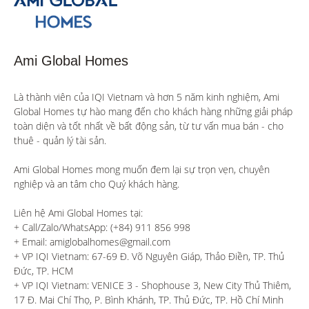
Ami Global Homes
Là thành viên của IQI Vietnam và hơn 5 năm kinh nghiệm, Ami 
Global Homes tự hào mang đến cho khách hàng những giải pháp 
toàn diện và tốt nhất về bất động sản, từ tư vấn mua bán - cho 
thuê - quản lý tài sản.

Ami Global Homes mong muốn đem lại sự trọn vẹn, chuyên 
nghiệp và an tâm cho Quý khách hàng. 

Liên hệ Ami Global Homes tại:

+ Call/Zalo/WhatsApp: (+84) 911 856 998

+ Email: amiglobalhomes@gmail.com

+ VP IQI Vietnam: 67-69 Đ. Võ Nguyên Giáp, Thảo Điền, TP. Thủ 
Đức, TP. HCM

+ VP IQI Vietnam: VENICE 3 - Shophouse 3, New City Thủ Thiêm, 
17 Đ. Mai Chí Thọ, P. Bình Khánh, TP. Thủ Đức, TP. Hồ Chí Minh