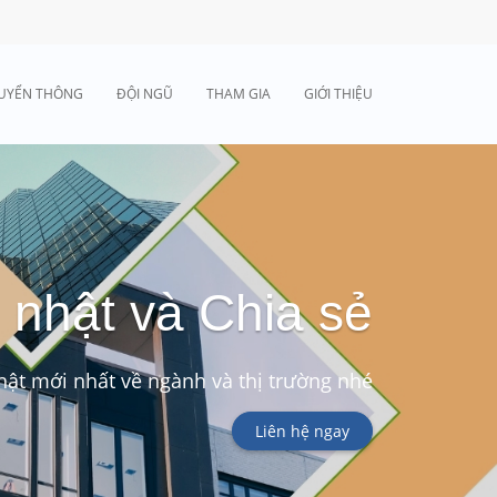
UYỂN THÔNG
ĐỘI NGŨ
THAM GIA
GIỚI THIỆU
 nhật và Chia sẻ
ật mới nhất về ngành và thị trường nhé
Liên hệ ngay