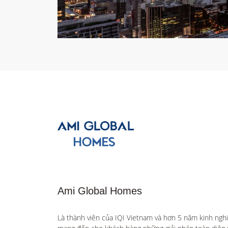
Ami Global Homes
Là thành viên của IQI Vietnam và hơn 5 năm kinh ngh