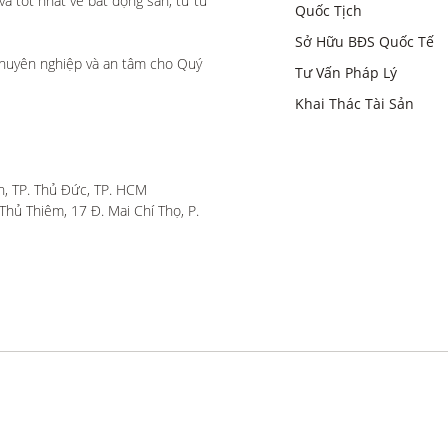
 tốt nhất về bất động sản, từ tư 
Quốc Tịch
Sở Hữu BĐS Quốc Tế
huyên nghiệp và an tâm cho Quý 
Tư Vấn Pháp Lý
Khai Thác Tài Sản
, TP. Thủ Đức, TP. HCM

hủ Thiêm, 17 Đ. Mai Chí Thọ, P. 