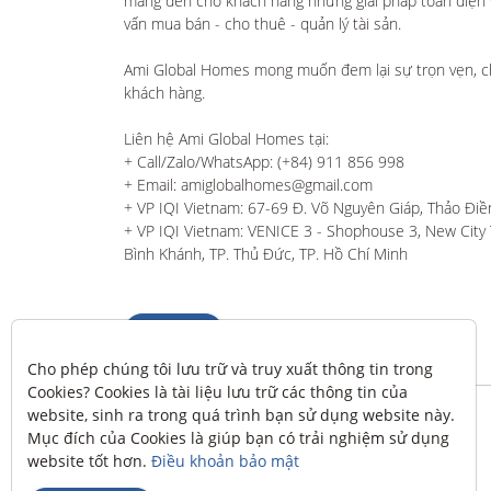
mang đến cho khách hàng những giải pháp toàn diện và
vấn mua bán - cho thuê - quản lý tài sản.

Ami Global Homes mong muốn đem lại sự trọn vẹn, c
khách hàng. 

Liên hệ Ami Global Homes tại:

+ Call/Zalo/WhatsApp: (+84) 911 856 998

+ Email: amiglobalhomes@gmail.com

+ VP IQI Vietnam: 67-69 Đ. Võ Nguyên Giáp, Thảo Điền
+ VP IQI Vietnam: VENICE 3 - Shophouse 3, New City T
Bình Khánh, TP. Thủ Đức, TP. Hồ Chí Minh
Liên hệ
Cho phép chúng tôi lưu trữ và truy xuất thông tin trong 
Cookies? Cookies là tài liệu lưu trữ các thông tin của 
website, sinh ra trong quá trình bạn sử dụng website này. 
Mục đích của Cookies là giúp bạn có trải nghiệm sử dụng 
website tốt hơn. 
Điều khoản bảo mật