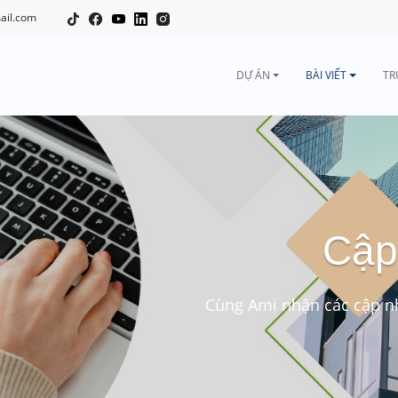
ail.com
DỰ ÁN
BÀI VIẾT
TR
Cập
Cùng Ami nhận các cập nh