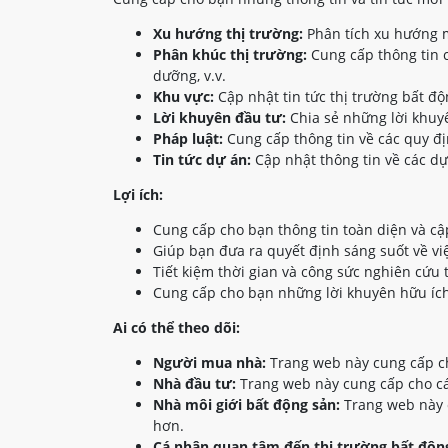
Xu hướng thị trường:
Phân tích xu hướng m
Phân khúc thị trường:
Cung cấp thông tin c
dưỡng, v.v.
Khu vực:
Cập nhật tin tức thị trường bất đ
Lời khuyên đầu tư:
Chia sẻ những lời khuyê
Pháp luật:
Cung cấp thông tin về các quy đị
Tin tức dự án:
Cập nhật thông tin về các dự
Lợi ích:
Cung cấp cho bạn thông tin toàn diện và cậ
Giúp bạn đưa ra quyết định sáng suốt về vi
Tiết kiệm thời gian và công sức nghiên cứu 
Cung cấp cho bạn những lời khuyên hữu ích
Ai có thể theo dõi:
Người mua nhà:
Trang web này cung cấp ch
Nhà đầu tư:
Trang web này cung cấp cho các
Nhà môi giới bất động sản:
Trang web này c
hơn.
Cá nhân quan tâm đến thị trường bất động