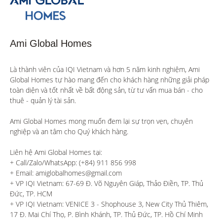
Ami Global Homes
Là thành viên của IQI Vietnam và hơn 5 năm kinh nghiệm, Ami 
Global Homes tự hào mang đến cho khách hàng những giải pháp 
toàn diện và tốt nhất về bất động sản, từ tư vấn mua bán - cho 
thuê - quản lý tài sản.

Ami Global Homes mong muốn đem lại sự trọn vẹn, chuyên 
nghiệp và an tâm cho Quý khách hàng. 

Liên hệ Ami Global Homes tại:

+ Call/Zalo/WhatsApp: (+84) 911 856 998

+ Email: amiglobalhomes@gmail.com

+ VP IQI Vietnam: 67-69 Đ. Võ Nguyên Giáp, Thảo Điền, TP. Thủ 
Đức, TP. HCM

+ VP IQI Vietnam: VENICE 3 - Shophouse 3, New City Thủ Thiêm, 
17 Đ. Mai Chí Thọ, P. Bình Khánh, TP. Thủ Đức, TP. Hồ Chí Minh