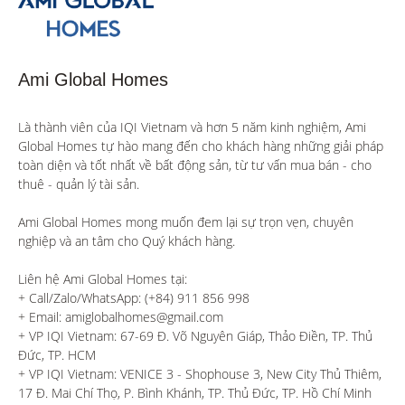
Ami Global Homes
Là thành viên của IQI Vietnam và hơn 5 năm kinh nghiệm, Ami 
Global Homes tự hào mang đến cho khách hàng những giải pháp 
toàn diện và tốt nhất về bất động sản, từ tư vấn mua bán - cho 
thuê - quản lý tài sản.

Ami Global Homes mong muốn đem lại sự trọn vẹn, chuyên 
nghiệp và an tâm cho Quý khách hàng. 

Liên hệ Ami Global Homes tại:

+ Call/Zalo/WhatsApp: (+84) 911 856 998

+ Email: amiglobalhomes@gmail.com

+ VP IQI Vietnam: 67-69 Đ. Võ Nguyên Giáp, Thảo Điền, TP. Thủ 
Đức, TP. HCM

+ VP IQI Vietnam: VENICE 3 - Shophouse 3, New City Thủ Thiêm, 
17 Đ. Mai Chí Thọ, P. Bình Khánh, TP. Thủ Đức, TP. Hồ Chí Minh