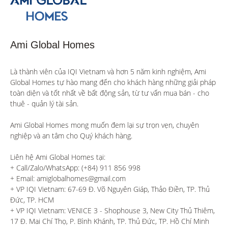
Ami Global Homes
Là thành viên của IQI Vietnam và hơn 5 năm kinh nghiệm, Ami 
Global Homes tự hào mang đến cho khách hàng những giải pháp 
toàn diện và tốt nhất về bất động sản, từ tư vấn mua bán - cho 
thuê - quản lý tài sản.

Ami Global Homes mong muốn đem lại sự trọn vẹn, chuyên 
nghiệp và an tâm cho Quý khách hàng. 

Liên hệ Ami Global Homes tại:

+ Call/Zalo/WhatsApp: (+84) 911 856 998

+ Email: amiglobalhomes@gmail.com

+ VP IQI Vietnam: 67-69 Đ. Võ Nguyên Giáp, Thảo Điền, TP. Thủ 
Đức, TP. HCM

+ VP IQI Vietnam: VENICE 3 - Shophouse 3, New City Thủ Thiêm, 
17 Đ. Mai Chí Thọ, P. Bình Khánh, TP. Thủ Đức, TP. Hồ Chí Minh