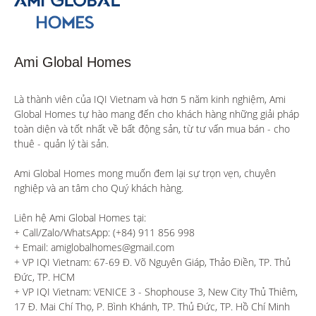
Ami Global Homes
Là thành viên của IQI Vietnam và hơn 5 năm kinh nghiệm, Ami 
Global Homes tự hào mang đến cho khách hàng những giải pháp 
toàn diện và tốt nhất về bất động sản, từ tư vấn mua bán - cho 
thuê - quản lý tài sản.

Ami Global Homes mong muốn đem lại sự trọn vẹn, chuyên 
nghiệp và an tâm cho Quý khách hàng. 

Liên hệ Ami Global Homes tại:

+ Call/Zalo/WhatsApp: (+84) 911 856 998

+ Email: amiglobalhomes@gmail.com

+ VP IQI Vietnam: 67-69 Đ. Võ Nguyên Giáp, Thảo Điền, TP. Thủ 
Đức, TP. HCM

+ VP IQI Vietnam: VENICE 3 - Shophouse 3, New City Thủ Thiêm, 
17 Đ. Mai Chí Thọ, P. Bình Khánh, TP. Thủ Đức, TP. Hồ Chí Minh