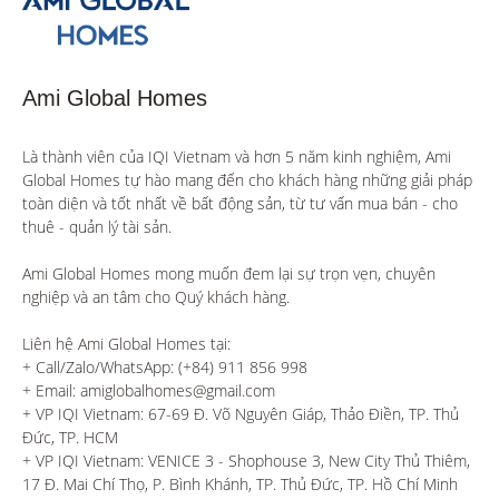
Ami Global Homes
Là thành viên của IQI Vietnam và hơn 5 năm kinh nghiệm, Ami 
Global Homes tự hào mang đến cho khách hàng những giải pháp 
toàn diện và tốt nhất về bất động sản, từ tư vấn mua bán - cho 
thuê - quản lý tài sản.

Ami Global Homes mong muốn đem lại sự trọn vẹn, chuyên 
nghiệp và an tâm cho Quý khách hàng. 

Liên hệ Ami Global Homes tại:

+ Call/Zalo/WhatsApp: (+84) 911 856 998

+ Email: amiglobalhomes@gmail.com

+ VP IQI Vietnam: 67-69 Đ. Võ Nguyên Giáp, Thảo Điền, TP. Thủ 
Đức, TP. HCM

+ VP IQI Vietnam: VENICE 3 - Shophouse 3, New City Thủ Thiêm, 
17 Đ. Mai Chí Thọ, P. Bình Khánh, TP. Thủ Đức, TP. Hồ Chí Minh