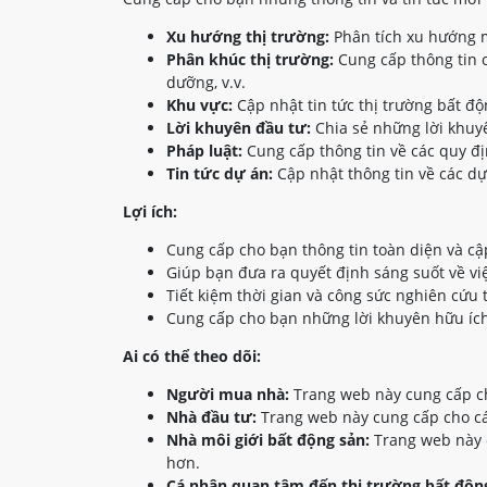
Xu hướng thị trường:
Phân tích xu hướng m
Phân khúc thị trường:
Cung cấp thông tin c
dưỡng, v.v.
Khu vực:
Cập nhật tin tức thị trường bất đ
Lời khuyên đầu tư:
Chia sẻ những lời khuyê
Pháp luật:
Cung cấp thông tin về các quy đị
Tin tức dự án:
Cập nhật thông tin về các dự
Lợi ích:
Cung cấp cho bạn thông tin toàn diện và cậ
Giúp bạn đưa ra quyết định sáng suốt về vi
Tiết kiệm thời gian và công sức nghiên cứu 
Cung cấp cho bạn những lời khuyên hữu ích
Ai có thể theo dõi:
Người mua nhà:
Trang web này cung cấp ch
Nhà đầu tư:
Trang web này cung cấp cho các
Nhà môi giới bất động sản:
Trang web này c
hơn.
Cá nhân quan tâm đến thị trường bất động