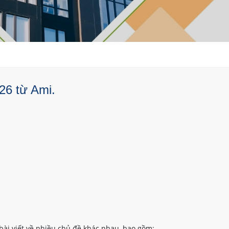
26 từ Ami.
bài viết về nhiều chủ đề khác nhau, bao gồm: