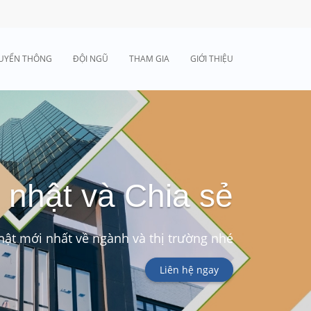
UYỂN THÔNG
ĐỘI NGŨ
THAM GIA
GIỚI THIỆU
 nhật và Chia sẻ
ật mới nhất về ngành và thị trường nhé
Liên hệ ngay