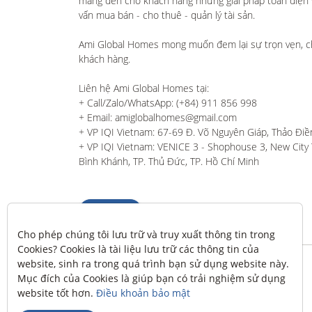
mang đến cho khách hàng những giải pháp toàn diện và
vấn mua bán - cho thuê - quản lý tài sản.

Ami Global Homes mong muốn đem lại sự trọn vẹn, c
khách hàng. 

Liên hệ Ami Global Homes tại:

+ Call/Zalo/WhatsApp: (+84) 911 856 998

+ Email: amiglobalhomes@gmail.com

+ VP IQI Vietnam: 67-69 Đ. Võ Nguyên Giáp, Thảo Điền
+ VP IQI Vietnam: VENICE 3 - Shophouse 3, New City T
Bình Khánh, TP. Thủ Đức, TP. Hồ Chí Minh
Liên hệ
Cho phép chúng tôi lưu trữ và truy xuất thông tin trong 
Cookies? Cookies là tài liệu lưu trữ các thông tin của 
website, sinh ra trong quá trình bạn sử dụng website này. 
Mục đích của Cookies là giúp bạn có trải nghiệm sử dụng 
website tốt hơn. 
Điều khoản bảo mật