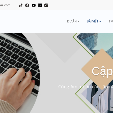
ail.com
DỰ ÁN
BÀI VIẾT
TR
Cập
Cùng Ami nhận các cập nh