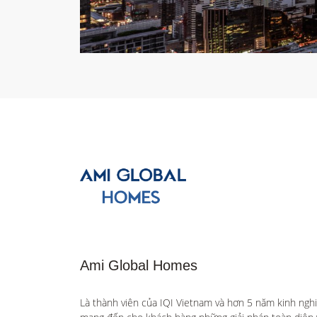
Ami Global Homes
Là thành viên của IQI Vietnam và hơn 5 năm kinh ngh