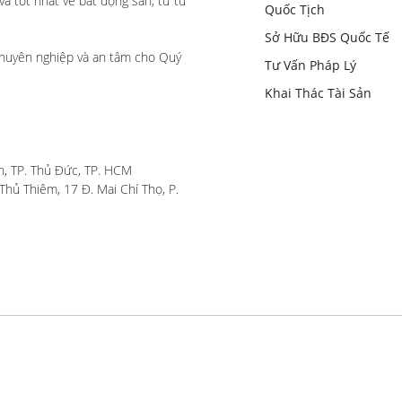
 tốt nhất về bất động sản, từ tư 
Quốc Tịch
Sở Hữu BĐS Quốc Tế
huyên nghiệp và an tâm cho Quý 
Tư Vấn Pháp Lý
Khai Thác Tài Sản
, TP. Thủ Đức, TP. HCM

hủ Thiêm, 17 Đ. Mai Chí Thọ, P. 