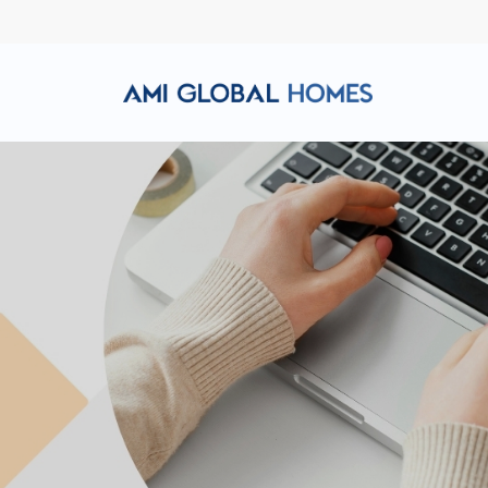
Hotline: (+84) 911 856 998
Email: amiglobalhomes@g