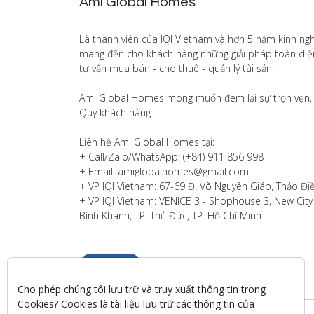
Ami Global Homes
Là thành viên của IQI Vietnam và hơn 5 năm kinh ng
mang đến cho khách hàng những giải pháp toàn diện v
tư vấn mua bán - cho thuê - quản lý tài sản.

Ami Global Homes mong muốn đem lại sự trọn vẹn, 
Quý khách hàng. 

Liên hệ Ami Global Homes tại:

+ Call/Zalo/WhatsApp: (+84) 911 856 998

+ Email: amiglobalhomes@gmail.com

+ VP IQI Vietnam: 67-69 Đ. Võ Nguyên Giáp, Thảo Điề
+ VP IQI Vietnam: VENICE 3 - Shophouse 3, New City T
Bình Khánh, TP. Thủ Đức, TP. Hồ Chí Minh
Liên hệ
Cho phép chúng tôi lưu trữ và truy xuất thông tin trong 
Cookies? Cookies là tài liệu lưu trữ các thông tin của 