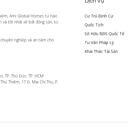
Dịch Vụ
hiệm, Ami Global Homes tự hào 
Cư Trú Định Cư
à tốt nhất về bất động sản, từ 
Quốc Tịch
Sở Hữu BĐS Quốc Tế
chuyên nghiệp và an tâm cho 
Tư Vấn Pháp Lý
Khai Thác Tài Sản
n, TP. Thủ Đức, TP. HCM

hủ Thiêm, 17 Đ. Mai Chí Thọ, P. 