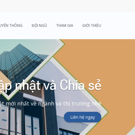
UYỂN THÔNG
ĐỘI NGŨ
THAM GIA
GIỚI THIỆU
ập nhật và Chia sẻ
t mới nhất về ngành và thị trường nhé
Liên hệ ngay