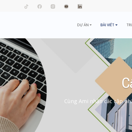
mail.com
DỰ ÁN
BÀI VIẾT
TR
C
Cùng Ami nhận các cập nhậ