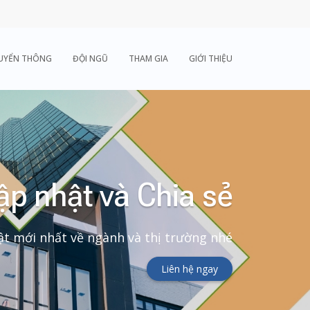
UYỂN THÔNG
ĐỘI NGŨ
THAM GIA
GIỚI THIỆU
ập nhật và Chia sẻ
t mới nhất về ngành và thị trường nhé
Liên hệ ngay