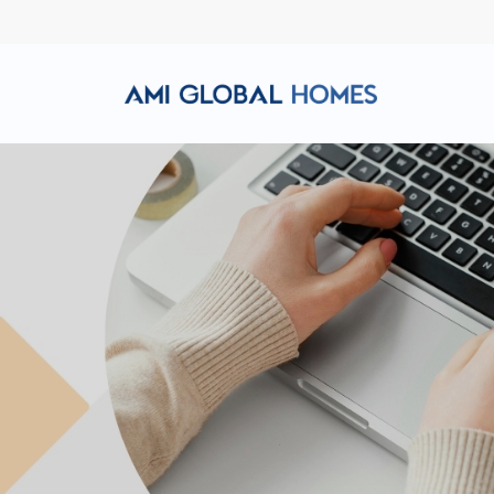
Hotline: (+84) 911 856 998
Email: amiglobalhomes@g