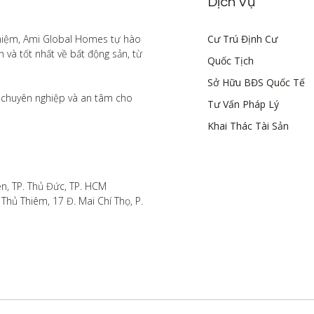
Dịch Vụ
hiệm, Ami Global Homes tự hào 
Cư Trú Định Cư
à tốt nhất về bất động sản, từ 
Quốc Tịch
Sở Hữu BĐS Quốc Tế
chuyên nghiệp và an tâm cho 
Tư Vấn Pháp Lý
Khai Thác Tài Sản
n, TP. Thủ Đức, TP. HCM

hủ Thiêm, 17 Đ. Mai Chí Thọ, P. 