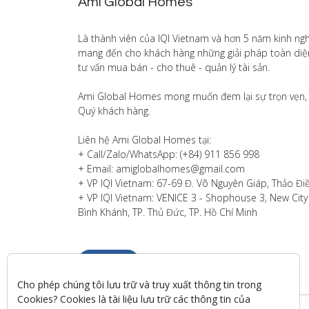
Ami Global Homes
Là thành viên của IQI Vietnam và hơn 5 năm kinh ng
mang đến cho khách hàng những giải pháp toàn diện v
tư vấn mua bán - cho thuê - quản lý tài sản.

Ami Global Homes mong muốn đem lại sự trọn vẹn, 
Quý khách hàng. 

Liên hệ Ami Global Homes tại:

+ Call/Zalo/WhatsApp: (+84) 911 856 998

+ Email: amiglobalhomes@gmail.com

+ VP IQI Vietnam: 67-69 Đ. Võ Nguyên Giáp, Thảo Điề
+ VP IQI Vietnam: VENICE 3 - Shophouse 3, New City T
Bình Khánh, TP. Thủ Đức, TP. Hồ Chí Minh
Liên hệ
Cho phép chúng tôi lưu trữ và truy xuất thông tin trong 
Cookies? Cookies là tài liệu lưu trữ các thông tin của 