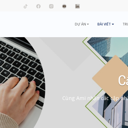
mail.com
DỰ ÁN
BÀI VIẾT
TR
C
Cùng Ami nhận các cập nhậ