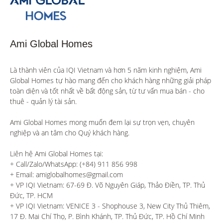
Ami Global Homes
Là thành viên của IQI Vietnam và hơn 5 năm kinh nghiệm, Ami 
Global Homes tự hào mang đến cho khách hàng những giải pháp 
toàn diện và tốt nhất về bất động sản, từ tư vấn mua bán - cho 
thuê - quản lý tài sản.

Ami Global Homes mong muốn đem lại sự trọn vẹn, chuyên 
nghiệp và an tâm cho Quý khách hàng. 

Liên hệ Ami Global Homes tại:

+ Call/Zalo/WhatsApp: (+84) 911 856 998

+ Email: amiglobalhomes@gmail.com

+ VP IQI Vietnam: 67-69 Đ. Võ Nguyên Giáp, Thảo Điền, TP. Thủ 
Đức, TP. HCM

+ VP IQI Vietnam: VENICE 3 - Shophouse 3, New City Thủ Thiêm, 
17 Đ. Mai Chí Thọ, P. Bình Khánh, TP. Thủ Đức, TP. Hồ Chí Minh