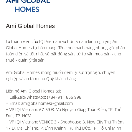
Ami Global Homes
Là thành viên của IQI Vietnam và hơn 5 năm kinh nghiệm, Ami 
Global Homes tự hào mang đến cho khách hàng những giải pháp 
toàn diện và tốt nhất về bất động sản, từ tư vấn mua bán - cho 
thuê - quản lý tài sản.

Ami Global Homes mong muốn đem lại sự trọn vẹn, chuyên 
nghiệp và an tâm cho Quý khách hàng. 

Liên hệ Ami Global Homes tại:

+ Call/Zalo/WhatsApp: (+84) 911 856 998

+ Email: amiglobalhomes@gmail.com

+ VP IQI Vietnam: 67-69 Đ. Võ Nguyên Giáp, Thảo Điền, TP. Thủ 
Đức, TP. HCM

+ VP IQI Vietnam: VENICE 3 - Shophouse 3, New City Thủ Thiêm, 
17 Đ. Mai Chí Thọ, P. Bình Khánh, TP. Thủ Đức, TP. Hồ Chí Minh