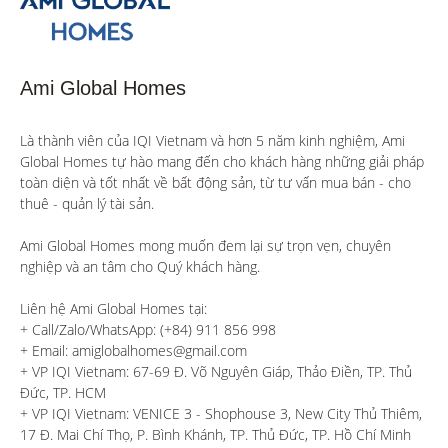
Ami Global Homes
Là thành viên của IQI Vietnam và hơn 5 năm kinh nghiệm, Ami 
Global Homes tự hào mang đến cho khách hàng những giải pháp 
toàn diện và tốt nhất về bất động sản, từ tư vấn mua bán - cho 
thuê - quản lý tài sản.

Ami Global Homes mong muốn đem lại sự trọn vẹn, chuyên 
nghiệp và an tâm cho Quý khách hàng. 

Liên hệ Ami Global Homes tại:

+ Call/Zalo/WhatsApp: (+84) 911 856 998

+ Email: amiglobalhomes@gmail.com

+ VP IQI Vietnam: 67-69 Đ. Võ Nguyên Giáp, Thảo Điền, TP. Thủ 
Đức, TP. HCM

+ VP IQI Vietnam: VENICE 3 - Shophouse 3, New City Thủ Thiêm, 
17 Đ. Mai Chí Thọ, P. Bình Khánh, TP. Thủ Đức, TP. Hồ Chí Minh