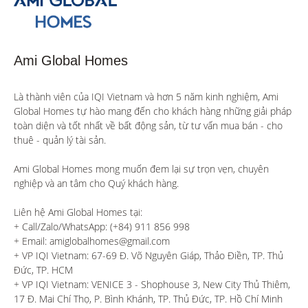
Ami Global Homes
Là thành viên của IQI Vietnam và hơn 5 năm kinh nghiệm, Ami 
Global Homes tự hào mang đến cho khách hàng những giải pháp 
toàn diện và tốt nhất về bất động sản, từ tư vấn mua bán - cho 
thuê - quản lý tài sản.

Ami Global Homes mong muốn đem lại sự trọn vẹn, chuyên 
nghiệp và an tâm cho Quý khách hàng. 

Liên hệ Ami Global Homes tại:

+ Call/Zalo/WhatsApp: (+84) 911 856 998

+ Email: amiglobalhomes@gmail.com

+ VP IQI Vietnam: 67-69 Đ. Võ Nguyên Giáp, Thảo Điền, TP. Thủ 
Đức, TP. HCM

+ VP IQI Vietnam: VENICE 3 - Shophouse 3, New City Thủ Thiêm, 
17 Đ. Mai Chí Thọ, P. Bình Khánh, TP. Thủ Đức, TP. Hồ Chí Minh