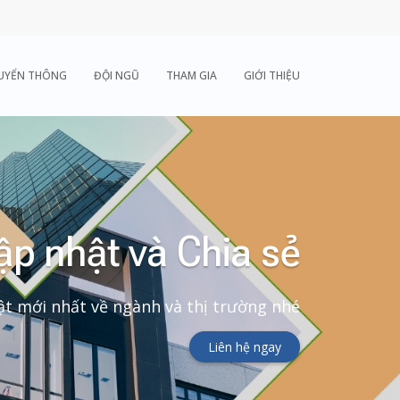
UYỂN THÔNG
ĐỘI NGŨ
THAM GIA
GIỚI THIỆU
ập nhật và Chia sẻ
t mới nhất về ngành và thị trường nhé
Liên hệ ngay