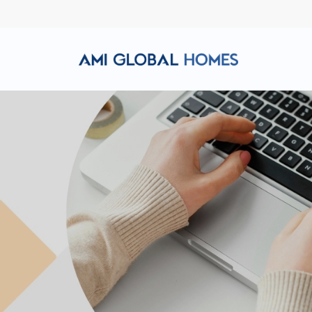
Hotline: (+84) 911 856 998
Email: amiglobalhomes@g