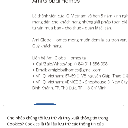
Ami Global Homes
Là thành viên của IQI Vietnam và hơn 5 năm kinh ng
mang đến cho khách hàng những giải pháp toàn diện v
tư vấn mua bán - cho thuê - quản lý tài sản.

Ami Global Homes mong muốn đem lại sự trọn vẹn, 
Quý khách hàng. 

Liên hệ Ami Global Homes tại:

+ Call/Zalo/WhatsApp: (+84) 911 856 998

+ Email: amiglobalhomes@gmail.com

+ VP IQI Vietnam: 67-69 Đ. Võ Nguyên Giáp, Thảo Điề
+ VP IQI Vietnam: VENICE 3 - Shophouse 3, New City T
Bình Khánh, TP. Thủ Đức, TP. Hồ Chí Minh
Liên hệ
Cho phép chúng tôi lưu trữ và truy xuất thông tin trong 
Cookies? Cookies là tài liệu lưu trữ các thông tin của 