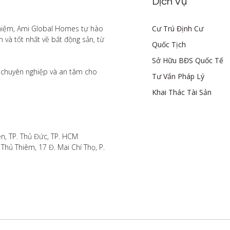
Dịch Vụ
hiệm, Ami Global Homes tự hào 
Cư Trú Định Cư
à tốt nhất về bất động sản, từ 
Quốc Tịch
Sở Hữu BĐS Quốc Tế
chuyên nghiệp và an tâm cho 
Tư Vấn Pháp Lý
Khai Thác Tài Sản
n, TP. Thủ Đức, TP. HCM

hủ Thiêm, 17 Đ. Mai Chí Thọ, P. 