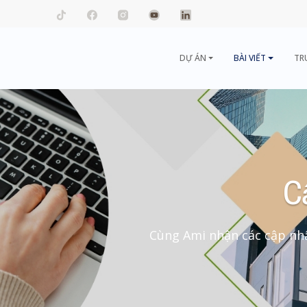
mail.com
DỰ ÁN
BÀI VIẾT
TR
C
Cùng Ami nhận các cập nhậ