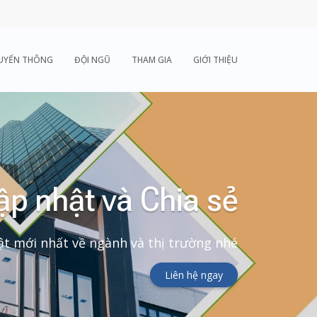
UYỂN THÔNG
ĐỘI NGŨ
THAM GIA
GIỚI THIỆU
ập nhật và Chia sẻ
t mới nhất về ngành và thị trường nhé
Liên hệ ngay