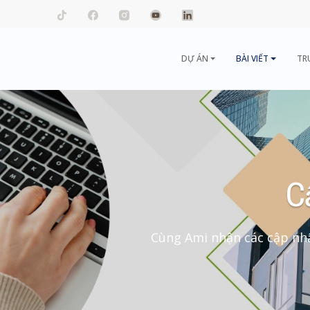
mail.com
DỰ ÁN
BÀI VIẾT
TR
C
Cùng Ami nhận các cập nhậ