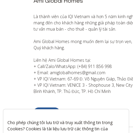
Ami Global Homes
Là thành viên của IQI Vietnam và hơn 5 năm kinh ng
mang đến cho khách hàng những giải pháp toàn diện v
tư vấn mua bán - cho thuê - quản lý tài sản.

Ami Global Homes mong muốn đem lại sự trọn vẹn, 
Quý khách hàng. 

Liên hệ Ami Global Homes tại:

+ Call/Zalo/WhatsApp: (+84) 911 856 998

+ Email: amiglobalhomes@gmail.com

+ VP IQI Vietnam: 67-69 Đ. Võ Nguyên Giáp, Thảo Điề
+ VP IQI Vietnam: VENICE 3 - Shophouse 3, New City T
Bình Khánh, TP. Thủ Đức, TP. Hồ Chí Minh
Liên hệ
Cho phép chúng tôi lưu trữ và truy xuất thông tin trong 
Cookies? Cookies là tài liệu lưu trữ các thông tin của 