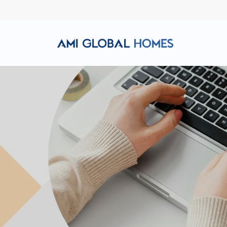
Hotline: (+84) 911 856 998
Email: amiglobalhomes@g