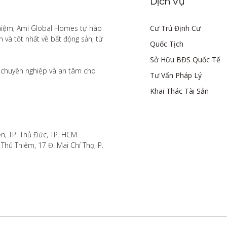
Dịch Vụ
hiệm, Ami Global Homes tự hào 
Cư Trú Định Cư
à tốt nhất về bất động sản, từ 
Quốc Tịch
Sở Hữu BĐS Quốc Tế
chuyên nghiệp và an tâm cho 
Tư Vấn Pháp Lý
Khai Thác Tài Sản
n, TP. Thủ Đức, TP. HCM

hủ Thiêm, 17 Đ. Mai Chí Thọ, P. 