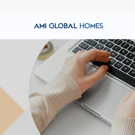
Hotline: (+84) 911 856 998
Email: amiglobalhomes@g