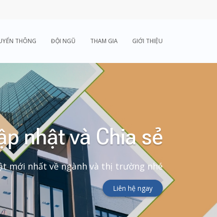
UYỂN THÔNG
ĐỘI NGŨ
THAM GIA
GIỚI THIỆU
ập nhật và Chia sẻ
t mới nhất về ngành và thị trường nhé
Liên hệ ngay