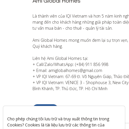
Ami Global Homes
Là thành viên của IQI Vietnam và hơn 5 năm kinh ng
mang đến cho khách hàng những giải pháp toàn diện v
tư vấn mua bán - cho thuê - quản lý tài sản.

Ami Global Homes mong muốn đem lại sự trọn vẹn, 
Quý khách hàng. 

Liên hệ Ami Global Homes tại:

+ Call/Zalo/WhatsApp: (+84) 911 856 998

+ Email: amiglobalhomes@gmail.com

+ VP IQI Vietnam: 67-69 Đ. Võ Nguyên Giáp, Thảo Điề
+ VP IQI Vietnam: VENICE 3 - Shophouse 3, New City T
Bình Khánh, TP. Thủ Đức, TP. Hồ Chí Minh
Liên hệ
Cho phép chúng tôi lưu trữ và truy xuất thông tin trong 
Cookies? Cookies là tài liệu lưu trữ các thông tin của 