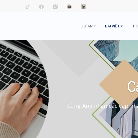
mail.com
DỰ ÁN
BÀI VIẾT
TR
C
Cùng Ami nhận các cập nhậ