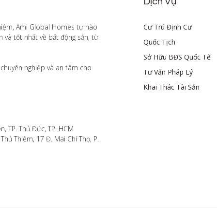
Dịch Vụ
hiệm, Ami Global Homes tự hào 
Cư Trú Định Cư
à tốt nhất về bất động sản, từ 
Quốc Tịch
Sở Hữu BĐS Quốc Tế
chuyên nghiệp và an tâm cho 
Tư Vấn Pháp Lý
Khai Thác Tài Sản
n, TP. Thủ Đức, TP. HCM

hủ Thiêm, 17 Đ. Mai Chí Thọ, P. 