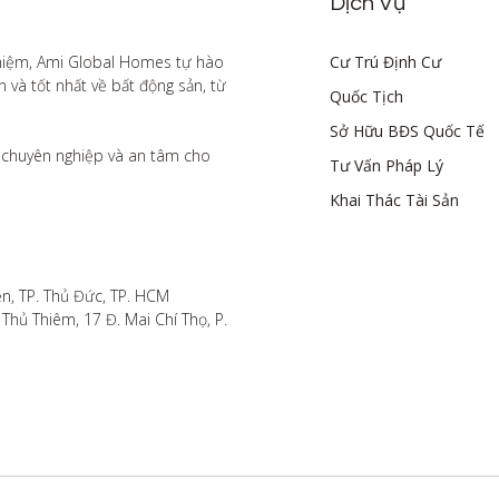
Dịch Vụ
hiệm, Ami Global Homes tự hào 
Cư Trú Định Cư
à tốt nhất về bất động sản, từ 
Quốc Tịch
Sở Hữu BĐS Quốc Tế
chuyên nghiệp và an tâm cho 
Tư Vấn Pháp Lý
Khai Thác Tài Sản
n, TP. Thủ Đức, TP. HCM

hủ Thiêm, 17 Đ. Mai Chí Thọ, P. 