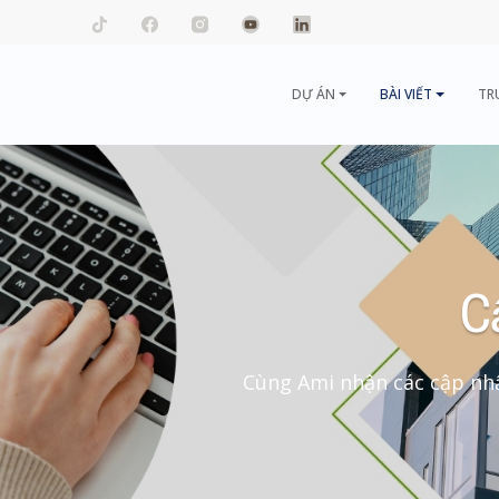
mail.com
DỰ ÁN
BÀI VIẾT
TR
C
Cùng Ami nhận các cập nhậ