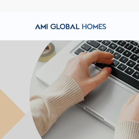
Hotline: (+84) 911 856 998
Email: amiglobalhomes@g