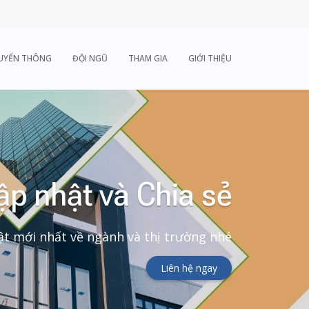
UYỂN THÔNG
ĐỘI NGŨ
THAM GIA
GIỚI THIỆU
ập nhật và Chia sẻ
t mới nhất về ngành và thị trường nhé
Liên hệ ngay