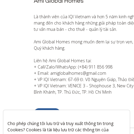
Ami Global Homes
Là thành viên của IQI Vietnam và hơn 5 năm kinh ng
mang đến cho khách hàng những giải pháp toàn diện v
tư vấn mua bán - cho thuê - quản lý tài sản.

Ami Global Homes mong muốn đem lại sự trọn vẹn, 
Quý khách hàng. 

Liên hệ Ami Global Homes tại:

+ Call/Zalo/WhatsApp: (+84) 911 856 998

+ Email: amiglobalhomes@gmail.com

+ VP IQI Vietnam: 67-69 Đ. Võ Nguyên Giáp, Thảo Điề
+ VP IQI Vietnam: VENICE 3 - Shophouse 3, New City T
Bình Khánh, TP. Thủ Đức, TP. Hồ Chí Minh
Liên hệ
Cho phép chúng tôi lưu trữ và truy xuất thông tin trong 
Cookies? Cookies là tài liệu lưu trữ các thông tin của 