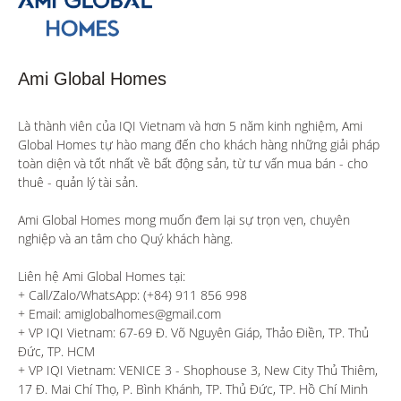
Ami Global Homes
Là thành viên của IQI Vietnam và hơn 5 năm kinh nghiệm, Ami 
Global Homes tự hào mang đến cho khách hàng những giải pháp 
toàn diện và tốt nhất về bất động sản, từ tư vấn mua bán - cho 
thuê - quản lý tài sản.

Ami Global Homes mong muốn đem lại sự trọn vẹn, chuyên 
nghiệp và an tâm cho Quý khách hàng. 

Liên hệ Ami Global Homes tại:

+ Call/Zalo/WhatsApp: (+84) 911 856 998

+ Email: amiglobalhomes@gmail.com

+ VP IQI Vietnam: 67-69 Đ. Võ Nguyên Giáp, Thảo Điền, TP. Thủ 
Đức, TP. HCM

+ VP IQI Vietnam: VENICE 3 - Shophouse 3, New City Thủ Thiêm, 
17 Đ. Mai Chí Thọ, P. Bình Khánh, TP. Thủ Đức, TP. Hồ Chí Minh