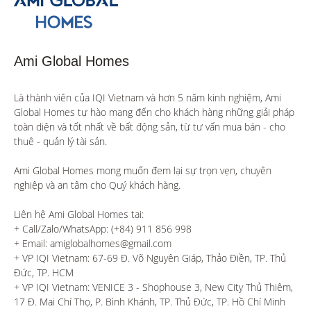
Ami Global Homes
Là thành viên của IQI Vietnam và hơn 5 năm kinh nghiệm, Ami 
Global Homes tự hào mang đến cho khách hàng những giải pháp 
toàn diện và tốt nhất về bất động sản, từ tư vấn mua bán - cho 
thuê - quản lý tài sản.

Ami Global Homes mong muốn đem lại sự trọn vẹn, chuyên 
nghiệp và an tâm cho Quý khách hàng. 

Liên hệ Ami Global Homes tại:

+ Call/Zalo/WhatsApp: (+84) 911 856 998

+ Email: amiglobalhomes@gmail.com

+ VP IQI Vietnam: 67-69 Đ. Võ Nguyên Giáp, Thảo Điền, TP. Thủ 
Đức, TP. HCM

+ VP IQI Vietnam: VENICE 3 - Shophouse 3, New City Thủ Thiêm, 
17 Đ. Mai Chí Thọ, P. Bình Khánh, TP. Thủ Đức, TP. Hồ Chí Minh