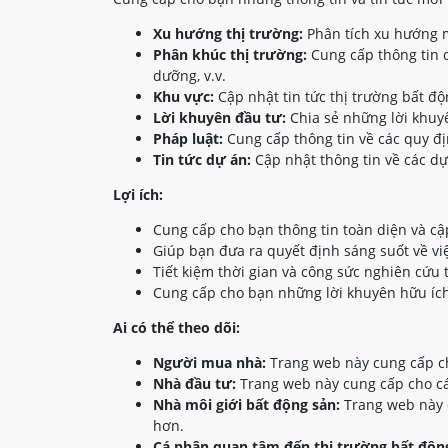
Xu hướng thị trường:
Phân tích xu hướng m
Phân khúc thị trường:
Cung cấp thông tin c
dưỡng, v.v.
Khu vực:
Cập nhật tin tức thị trường bất đ
Lời khuyên đầu tư:
Chia sẻ những lời khuyê
Pháp luật:
Cung cấp thông tin về các quy đị
Tin tức dự án:
Cập nhật thông tin về các dự
Lợi ích:
Cung cấp cho bạn thông tin toàn diện và cậ
Giúp bạn đưa ra quyết định sáng suốt về vi
Tiết kiệm thời gian và công sức nghiên cứu 
Cung cấp cho bạn những lời khuyên hữu ích
Ai có thể theo dõi:
Người mua nhà:
Trang web này cung cấp ch
Nhà đầu tư:
Trang web này cung cấp cho các
Nhà môi giới bất động sản:
Trang web này c
hơn.
Cá nhân quan tâm đến thị trường bất động