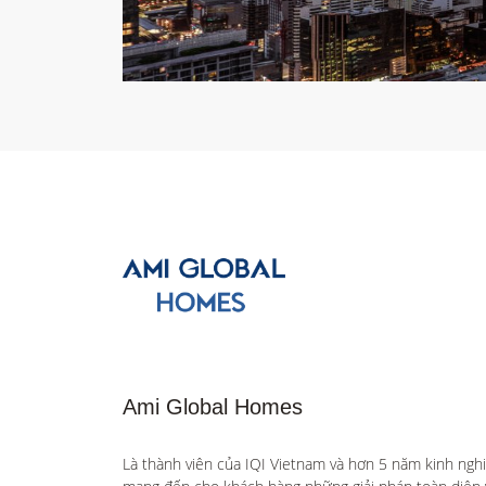
Ami Global Homes
Là thành viên của IQI Vietnam và hơn 5 năm kinh ngh