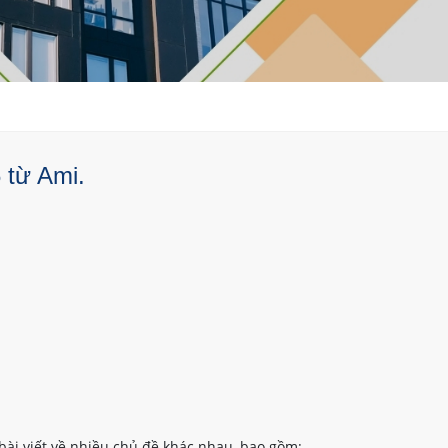
 từ Ami.
bài viết về nhiều chủ đề khác nhau, bao gồm: