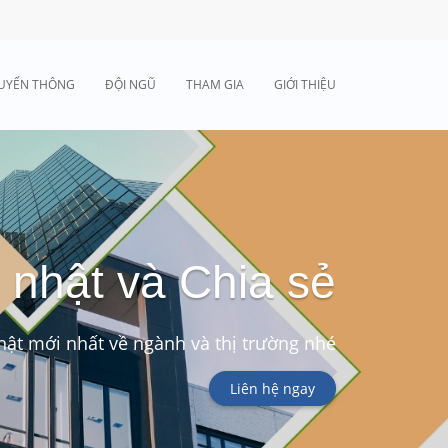
UYỂN THÔNG
ĐỘI NGŨ
THAM GIA
GIỚI THIỆU
 nhật và Chia sẻ
ật mới nhất về ngành và thị trường nhé
Liên hệ ngay