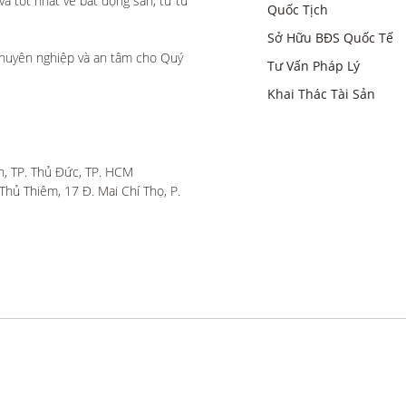
 tốt nhất về bất động sản, từ tư 
Quốc Tịch
Sở Hữu BĐS Quốc Tế
huyên nghiệp và an tâm cho Quý 
Tư Vấn Pháp Lý
Khai Thác Tài Sản
, TP. Thủ Đức, TP. HCM

hủ Thiêm, 17 Đ. Mai Chí Thọ, P. 