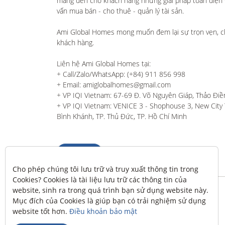
mang đến cho khách hàng những giải pháp toàn diện và
vấn mua bán - cho thuê - quản lý tài sản.

Ami Global Homes mong muốn đem lại sự trọn vẹn, c
khách hàng. 

Liên hệ Ami Global Homes tại:

+ Call/Zalo/WhatsApp: (+84) 911 856 998

+ Email: amiglobalhomes@gmail.com

+ VP IQI Vietnam: 67-69 Đ. Võ Nguyên Giáp, Thảo Điền
+ VP IQI Vietnam: VENICE 3 - Shophouse 3, New City T
Bình Khánh, TP. Thủ Đức, TP. Hồ Chí Minh
Liên hệ
Cho phép chúng tôi lưu trữ và truy xuất thông tin trong 
Cookies? Cookies là tài liệu lưu trữ các thông tin của 
website, sinh ra trong quá trình bạn sử dụng website này. 
Mục đích của Cookies là giúp bạn có trải nghiệm sử dụng 
website tốt hơn. 
Điều khoản bảo mật