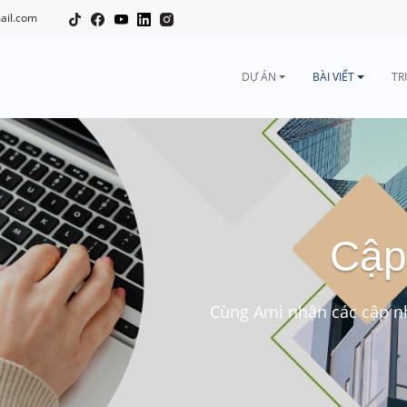
ail.com
DỰ ÁN
BÀI VIẾT
TR
Cập
Cùng Ami nhận các cập nh