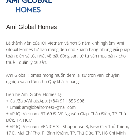
Ami Global Homes
Là thành viên của IQI Vietnam và hơn 5 năm kinh nghiệm, Ami 
Global Homes tự hào mang đến cho khách hàng những giải pháp 
toàn diện và tốt nhất về bất động sản, từ tư vấn mua bán - cho 
thuê - quản lý tài sản.

Ami Global Homes mong muốn đem lại sự trọn vẹn, chuyên 
nghiệp và an tâm cho Quý khách hàng. 

Liên hệ Ami Global Homes tại:

+ Call/Zalo/WhatsApp: (+84) 911 856 998

+ Email: amiglobalhomes@gmail.com

+ VP IQI Vietnam: 67-69 Đ. Võ Nguyên Giáp, Thảo Điền, TP. Thủ 
Đức, TP. HCM

+ VP IQI Vietnam: VENICE 3 - Shophouse 3, New City Thủ Thiêm, 
17 Đ. Mai Chí Thọ, P. Bình Khánh, TP. Thủ Đức, TP. Hồ Chí Minh