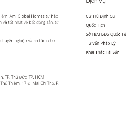
Dịch Vụ
hiệm, Ami Global Homes tự hào 
Cư Trú Định Cư
à tốt nhất về bất động sản, từ 
Quốc Tịch
Sở Hữu BĐS Quốc Tế
chuyên nghiệp và an tâm cho 
Tư Vấn Pháp Lý
Khai Thác Tài Sản
n, TP. Thủ Đức, TP. HCM

hủ Thiêm, 17 Đ. Mai Chí Thọ, P. 