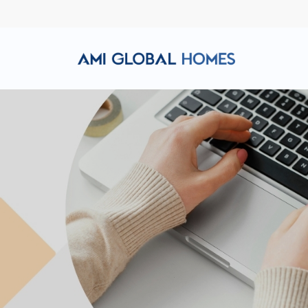
Hotline: (+84) 911 856 998
Email: amiglobalhomes@g