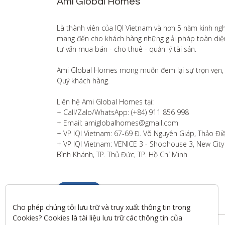
Ami Global Homes
Là thành viên của IQI Vietnam và hơn 5 năm kinh ng
mang đến cho khách hàng những giải pháp toàn diện v
tư vấn mua bán - cho thuê - quản lý tài sản.

Ami Global Homes mong muốn đem lại sự trọn vẹn, 
Quý khách hàng. 

Liên hệ Ami Global Homes tại:

+ Call/Zalo/WhatsApp: (+84) 911 856 998

+ Email: amiglobalhomes@gmail.com

+ VP IQI Vietnam: 67-69 Đ. Võ Nguyên Giáp, Thảo Điề
+ VP IQI Vietnam: VENICE 3 - Shophouse 3, New City T
Bình Khánh, TP. Thủ Đức, TP. Hồ Chí Minh
Liên hệ
Cho phép chúng tôi lưu trữ và truy xuất thông tin trong 
Cookies? Cookies là tài liệu lưu trữ các thông tin của 