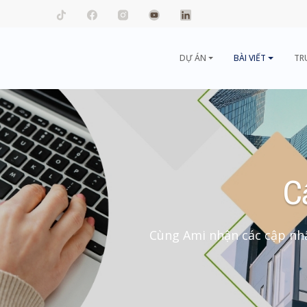
mail.com
DỰ ÁN
BÀI VIẾT
TR
C
Cùng Ami nhận các cập nhậ