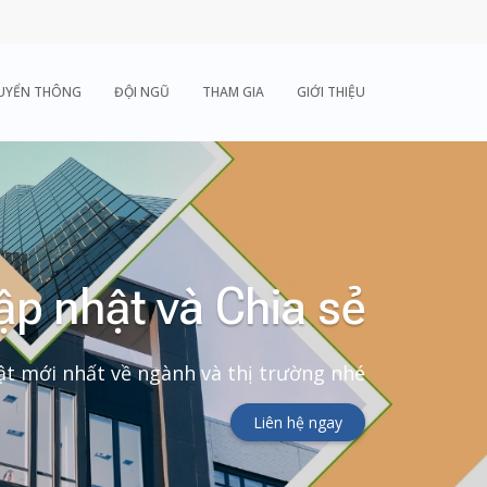
UYỂN THÔNG
ĐỘI NGŨ
THAM GIA
GIỚI THIỆU
ập nhật và Chia sẻ
t mới nhất về ngành và thị trường nhé
Liên hệ ngay