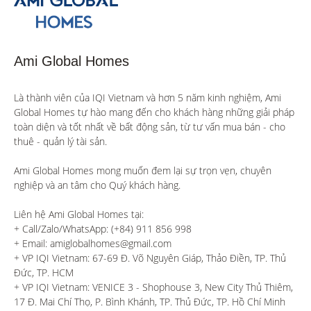
Ami Global Homes
Là thành viên của IQI Vietnam và hơn 5 năm kinh nghiệm, Ami 
Global Homes tự hào mang đến cho khách hàng những giải pháp 
toàn diện và tốt nhất về bất động sản, từ tư vấn mua bán - cho 
thuê - quản lý tài sản.

Ami Global Homes mong muốn đem lại sự trọn vẹn, chuyên 
nghiệp và an tâm cho Quý khách hàng. 

Liên hệ Ami Global Homes tại:

+ Call/Zalo/WhatsApp: (+84) 911 856 998

+ Email: amiglobalhomes@gmail.com

+ VP IQI Vietnam: 67-69 Đ. Võ Nguyên Giáp, Thảo Điền, TP. Thủ 
Đức, TP. HCM

+ VP IQI Vietnam: VENICE 3 - Shophouse 3, New City Thủ Thiêm, 
17 Đ. Mai Chí Thọ, P. Bình Khánh, TP. Thủ Đức, TP. Hồ Chí Minh