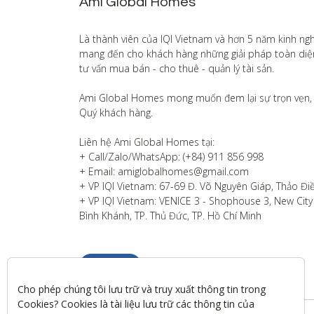
Ami Global Homes
Là thành viên của IQI Vietnam và hơn 5 năm kinh ng
mang đến cho khách hàng những giải pháp toàn diện v
tư vấn mua bán - cho thuê - quản lý tài sản.

Ami Global Homes mong muốn đem lại sự trọn vẹn, 
Quý khách hàng. 

Liên hệ Ami Global Homes tại:

+ Call/Zalo/WhatsApp: (+84) 911 856 998

+ Email: amiglobalhomes@gmail.com

+ VP IQI Vietnam: 67-69 Đ. Võ Nguyên Giáp, Thảo Điề
+ VP IQI Vietnam: VENICE 3 - Shophouse 3, New City T
Bình Khánh, TP. Thủ Đức, TP. Hồ Chí Minh
Liên hệ
Cho phép chúng tôi lưu trữ và truy xuất thông tin trong 
Cookies? Cookies là tài liệu lưu trữ các thông tin của 