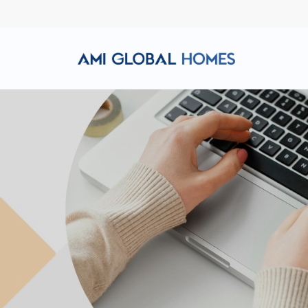
Hotline: (+84) 911 856 998
Email: amiglobalhomes@g