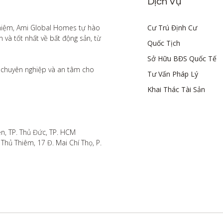
Dịch Vụ
hiệm, Ami Global Homes tự hào 
Cư Trú Định Cư
à tốt nhất về bất động sản, từ 
Quốc Tịch
Sở Hữu BĐS Quốc Tế
chuyên nghiệp và an tâm cho 
Tư Vấn Pháp Lý
Khai Thác Tài Sản
n, TP. Thủ Đức, TP. HCM

hủ Thiêm, 17 Đ. Mai Chí Thọ, P. 