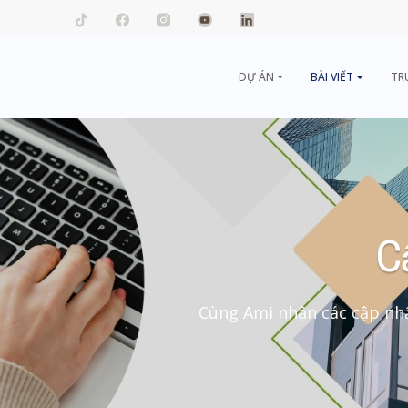
mail.com
DỰ ÁN
BÀI VIẾT
TR
C
Cùng Ami nhận các cập nhậ