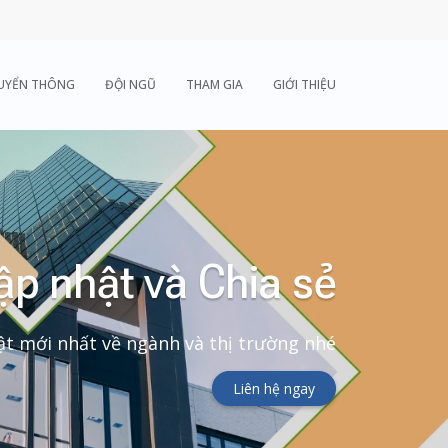
UYỂN THÔNG
ĐỘI NGŨ
THAM GIA
GIỚI THIỆU
ập nhật và Chia sẻ
t mới nhất về ngành và thị trường nhé
Liên hệ ngay