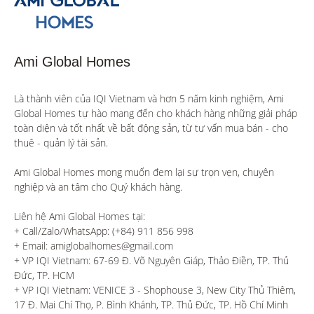
Ami Global Homes
Là thành viên của IQI Vietnam và hơn 5 năm kinh nghiệm, Ami 
Global Homes tự hào mang đến cho khách hàng những giải pháp 
toàn diện và tốt nhất về bất động sản, từ tư vấn mua bán - cho 
thuê - quản lý tài sản.

Ami Global Homes mong muốn đem lại sự trọn vẹn, chuyên 
nghiệp và an tâm cho Quý khách hàng. 

Liên hệ Ami Global Homes tại:

+ Call/Zalo/WhatsApp: (+84) 911 856 998

+ Email: amiglobalhomes@gmail.com

+ VP IQI Vietnam: 67-69 Đ. Võ Nguyên Giáp, Thảo Điền, TP. Thủ 
Đức, TP. HCM

+ VP IQI Vietnam: VENICE 3 - Shophouse 3, New City Thủ Thiêm, 
17 Đ. Mai Chí Thọ, P. Bình Khánh, TP. Thủ Đức, TP. Hồ Chí Minh