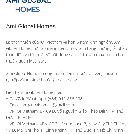
Ami Global Homes
Là thành viên của IQI Vietnam và hơn 5 năm kinh nghiệm, Ami 
Global Homes tự hào mang đến cho khách hàng những giải pháp 
toàn diện và tốt nhất về bất động sản, từ tư vấn mua bán - cho 
thuê - quản lý tài sản.

Ami Global Homes mong muốn đem lại sự trọn vẹn, chuyên 
nghiệp và an tâm cho Quý khách hàng. 

Liên hệ Ami Global Homes tại:

+ Call/Zalo/WhatsApp: (+84) 911 856 998

+ Email: amiglobalhomes@gmail.com

+ VP IQI Vietnam: 67-69 Đ. Võ Nguyên Giáp, Thảo Điền, TP. Thủ 
Đức, TP. HCM

+ VP IQI Vietnam: VENICE 3 - Shophouse 3, New City Thủ Thiêm, 
17 Đ. Mai Chí Thọ, P. Bình Khánh, TP. Thủ Đức, TP. Hồ Chí Minh