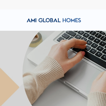
Hotline: (+84) 911 856 998
Email: amiglobalhomes@g