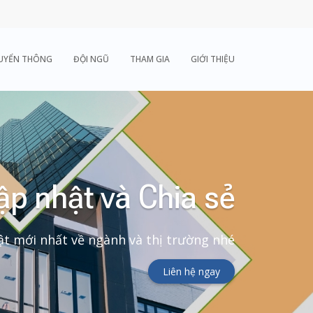
UYỂN THÔNG
ĐỘI NGŨ
THAM GIA
GIỚI THIỆU
ập nhật và Chia sẻ
t mới nhất về ngành và thị trường nhé
Liên hệ ngay