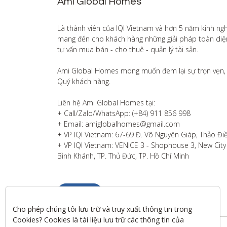
Ami Global Homes
Là thành viên của IQI Vietnam và hơn 5 năm kinh ng
mang đến cho khách hàng những giải pháp toàn diện v
tư vấn mua bán - cho thuê - quản lý tài sản.

Ami Global Homes mong muốn đem lại sự trọn vẹn, 
Quý khách hàng. 

Liên hệ Ami Global Homes tại:

+ Call/Zalo/WhatsApp: (+84) 911 856 998

+ Email: amiglobalhomes@gmail.com

+ VP IQI Vietnam: 67-69 Đ. Võ Nguyên Giáp, Thảo Điề
+ VP IQI Vietnam: VENICE 3 - Shophouse 3, New City T
Bình Khánh, TP. Thủ Đức, TP. Hồ Chí Minh
Liên hệ
Cho phép chúng tôi lưu trữ và truy xuất thông tin trong 
Cookies? Cookies là tài liệu lưu trữ các thông tin của 