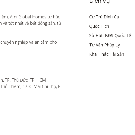
Dịch Vụ
hiệm, Ami Global Homes tự hào 
Cư Trú Định Cư
à tốt nhất về bất động sản, từ 
Quốc Tịch
Sở Hữu BĐS Quốc Tế
chuyên nghiệp và an tâm cho 
Tư Vấn Pháp Lý
Khai Thác Tài Sản
n, TP. Thủ Đức, TP. HCM

hủ Thiêm, 17 Đ. Mai Chí Thọ, P. 