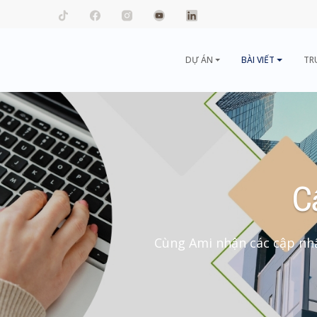
mail.com
DỰ ÁN
BÀI VIẾT
TR
C
Cùng Ami nhận các cập nhậ