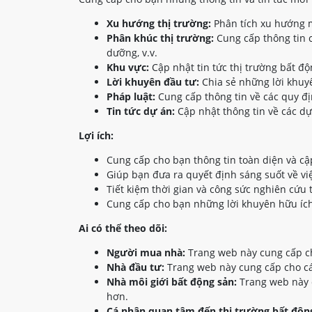
Xu hướng thị trường:
Phân tích xu hướng m
Phân khúc thị trường:
Cung cấp thông tin c
dưỡng, v.v.
Khu vực:
Cập nhật tin tức thị trường bất đ
Lời khuyên đầu tư:
Chia sẻ những lời khuyê
Pháp luật:
Cung cấp thông tin về các quy đị
Tin tức dự án:
Cập nhật thông tin về các dự
Lợi ích:
Cung cấp cho bạn thông tin toàn diện và cậ
Giúp bạn đưa ra quyết định sáng suốt về vi
Tiết kiệm thời gian và công sức nghiên cứu 
Cung cấp cho bạn những lời khuyên hữu ích
Ai có thể theo dõi:
Người mua nhà:
Trang web này cung cấp ch
Nhà đầu tư:
Trang web này cung cấp cho các
Nhà môi giới bất động sản:
Trang web này c
hơn.
Cá nhân quan tâm đến thị trường bất động