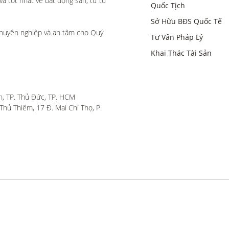
 tốt nhất về bất động sản, từ tư 
Quốc Tịch
Sở Hữu BĐS Quốc Tế
huyên nghiệp và an tâm cho Quý 
Tư Vấn Pháp Lý
Khai Thác Tài Sản
, TP. Thủ Đức, TP. HCM

hủ Thiêm, 17 Đ. Mai Chí Thọ, P. 