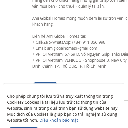
mang đến cho khách hàng những giải pháp toàn diện và
vấn mua bán - cho thuê - quản lý tài sản.

Ami Global Homes mong muốn đem lại sự trọn vẹn, c
khách hàng. 

Liên hệ Ami Global Homes tại:

+ Call/Zalo/WhatsApp: (+84) 911 856 998

+ Email: amiglobalhomes@gmail.com

+ VP IQI Vietnam: 67-69 Đ. Võ Nguyên Giáp, Thảo Điền
+ VP IQI Vietnam: VENICE 3 - Shophouse 3, New City T
Bình Khánh, TP. Thủ Đức, TP. Hồ Chí Minh
Liên hệ
Cho phép chúng tôi lưu trữ và truy xuất thông tin trong 
Cookies? Cookies là tài liệu lưu trữ các thông tin của 
website, sinh ra trong quá trình bạn sử dụng website này. 
Mục đích của Cookies là giúp bạn có trải nghiệm sử dụng 
website tốt hơn. 
Điều khoản bảo mật