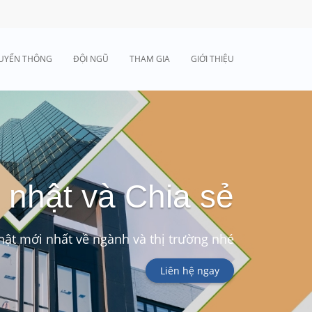
UYỂN THÔNG
ĐỘI NGŨ
THAM GIA
GIỚI THIỆU
 nhật và Chia sẻ
ật mới nhất về ngành và thị trường nhé
Liên hệ ngay