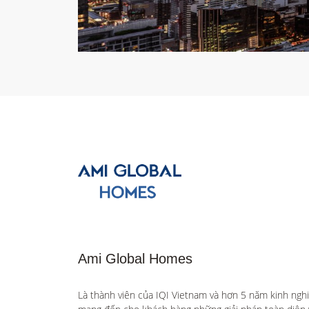
Ami Global Homes
Là thành viên của IQI Vietnam và hơn 5 năm kinh ngh