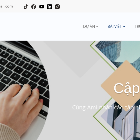
ail.com
DỰ ÁN
BÀI VIẾT
TR
Cập
Cùng Ami nhận các cập nh