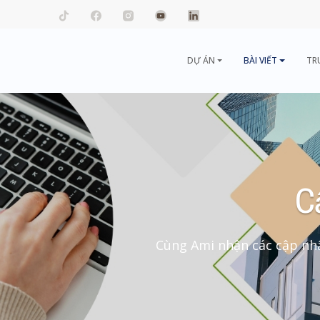
mail.com
DỰ ÁN
BÀI VIẾT
TR
C
Cùng Ami nhận các cập nhậ