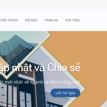
UYỂN THÔNG
ĐỘI NGŨ
THAM GIA
GIỚI THIỆU
ập nhật và Chia sẻ
t mới nhất về ngành và thị trường nhé
Liên hệ ngay