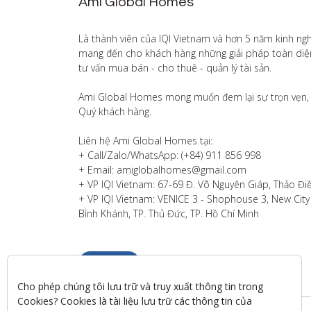
Ami Global Homes
Là thành viên của IQI Vietnam và hơn 5 năm kinh ng
mang đến cho khách hàng những giải pháp toàn diện v
tư vấn mua bán - cho thuê - quản lý tài sản.

Ami Global Homes mong muốn đem lại sự trọn vẹn, 
Quý khách hàng. 

Liên hệ Ami Global Homes tại:

+ Call/Zalo/WhatsApp: (+84) 911 856 998

+ Email: amiglobalhomes@gmail.com

+ VP IQI Vietnam: 67-69 Đ. Võ Nguyên Giáp, Thảo Điề
+ VP IQI Vietnam: VENICE 3 - Shophouse 3, New City T
Bình Khánh, TP. Thủ Đức, TP. Hồ Chí Minh
Liên hệ
Cho phép chúng tôi lưu trữ và truy xuất thông tin trong 
Cookies? Cookies là tài liệu lưu trữ các thông tin của 