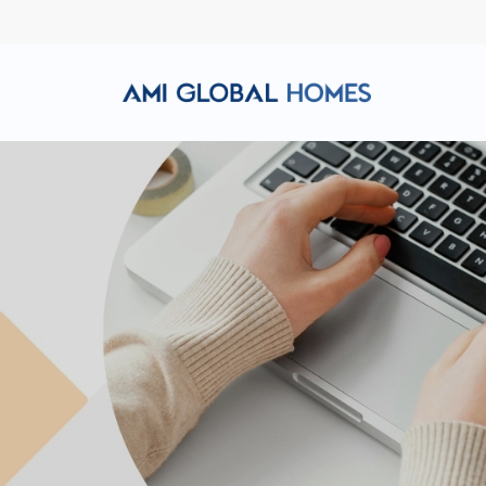
Hotline: (+84) 911 856 998
Email: amiglobalhomes@g