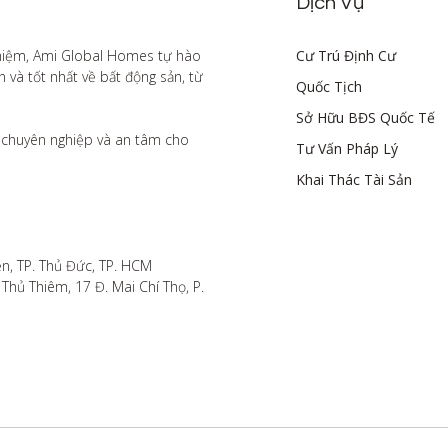
Dịch Vụ
hiệm, Ami Global Homes tự hào 
Cư Trú Định Cư
à tốt nhất về bất động sản, từ 
Quốc Tịch
Sở Hữu BĐS Quốc Tế
chuyên nghiệp và an tâm cho 
Tư Vấn Pháp Lý
Khai Thác Tài Sản
n, TP. Thủ Đức, TP. HCM

hủ Thiêm, 17 Đ. Mai Chí Thọ, P. 