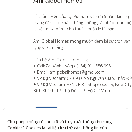
Ami Global Homes
Là thành viên của IQI Vietnam và hơn 5 năm kinh ng
mang đến cho khách hàng những giải pháp toàn diện v
tư vấn mua bán - cho thuê - quản lý tài sản.

Ami Global Homes mong muốn đem lại sự trọn vẹn, 
Quý khách hàng. 

Liên hệ Ami Global Homes tại:

+ Call/Zalo/WhatsApp: (+84) 911 856 998

+ Email: amiglobalhomes@gmail.com

+ VP IQI Vietnam: 67-69 Đ. Võ Nguyên Giáp, Thảo Điề
+ VP IQI Vietnam: VENICE 3 - Shophouse 3, New City T
Bình Khánh, TP. Thủ Đức, TP. Hồ Chí Minh
Liên hệ
Cho phép chúng tôi lưu trữ và truy xuất thông tin trong 
Cookies? Cookies là tài liệu lưu trữ các thông tin của 