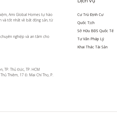
Dịch Vụ
hiệm, Ami Global Homes tự hào 
Cư Trú Định Cư
à tốt nhất về bất động sản, từ 
Quốc Tịch
Sở Hữu BĐS Quốc Tế
chuyên nghiệp và an tâm cho 
Tư Vấn Pháp Lý
Khai Thác Tài Sản
n, TP. Thủ Đức, TP. HCM

hủ Thiêm, 17 Đ. Mai Chí Thọ, P. 