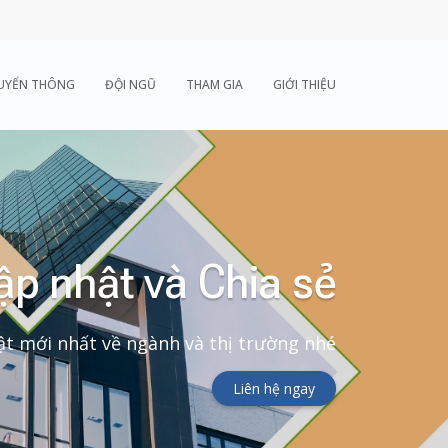
UYỂN THÔNG
ĐỘI NGŨ
THAM GIA
GIỚI THIỆU
ập nhật và Chia sẻ
t mới nhất về ngành và thị trường nhé
Liên hệ ngay