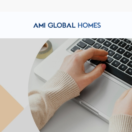
Hotline: (+84) 911 856 998
Email: amiglobalhomes@g