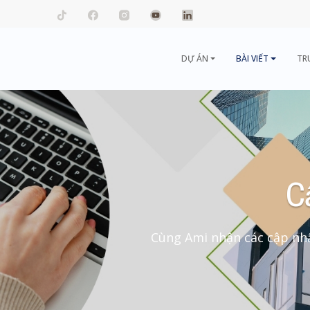
mail.com
DỰ ÁN
BÀI VIẾT
TR
C
Cùng Ami nhận các cập nhậ