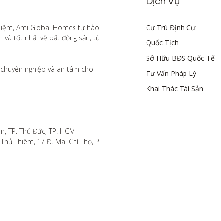
Dịch Vụ
hiệm, Ami Global Homes tự hào 
Cư Trú Định Cư
à tốt nhất về bất động sản, từ 
Quốc Tịch
Sở Hữu BĐS Quốc Tế
chuyên nghiệp và an tâm cho 
Tư Vấn Pháp Lý
Khai Thác Tài Sản
n, TP. Thủ Đức, TP. HCM

hủ Thiêm, 17 Đ. Mai Chí Thọ, P. 