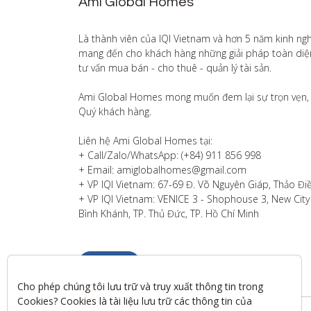
Ami Global Homes
Là thành viên của IQI Vietnam và hơn 5 năm kinh ng
mang đến cho khách hàng những giải pháp toàn diện v
tư vấn mua bán - cho thuê - quản lý tài sản.

Ami Global Homes mong muốn đem lại sự trọn vẹn, 
Quý khách hàng. 

Liên hệ Ami Global Homes tại:

+ Call/Zalo/WhatsApp: (+84) 911 856 998

+ Email: amiglobalhomes@gmail.com

+ VP IQI Vietnam: 67-69 Đ. Võ Nguyên Giáp, Thảo Điề
+ VP IQI Vietnam: VENICE 3 - Shophouse 3, New City T
Bình Khánh, TP. Thủ Đức, TP. Hồ Chí Minh
Liên hệ
Cho phép chúng tôi lưu trữ và truy xuất thông tin trong 
Cookies? Cookies là tài liệu lưu trữ các thông tin của 