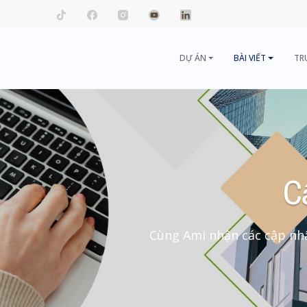
mail.com
DỰ ÁN
BÀI VIẾT
TR
C
Cùng Ami nhận các cập nhậ