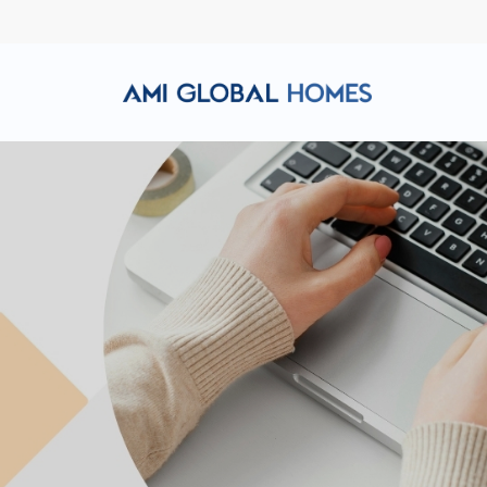
Hotline: (+84) 911 856 998
Email: amiglobalhomes@g