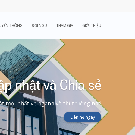
UYỂN THÔNG
ĐỘI NGŨ
THAM GIA
GIỚI THIỆU
ập nhật và Chia sẻ
t mới nhất về ngành và thị trường nhé
Liên hệ ngay