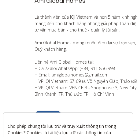
Ami Global Homes
Là thành viên của IQI Vietnam và hơn 5 năm kinh ng
mang đến cho khách hàng những giải pháp toàn diện v
tư vấn mua bán - cho thuê - quản lý tài sản.

Ami Global Homes mong muốn đem lại sự trọn vẹn, 
Quý khách hàng. 

Liên hệ Ami Global Homes tại:

+ Call/Zalo/WhatsApp: (+84) 911 856 998

+ Email: amiglobalhomes@gmail.com

+ VP IQI Vietnam: 67-69 Đ. Võ Nguyên Giáp, Thảo Điề
+ VP IQI Vietnam: VENICE 3 - Shophouse 3, New City T
Bình Khánh, TP. Thủ Đức, TP. Hồ Chí Minh
Liên hệ
Cho phép chúng tôi lưu trữ và truy xuất thông tin trong 
Cookies? Cookies là tài liệu lưu trữ các thông tin của 