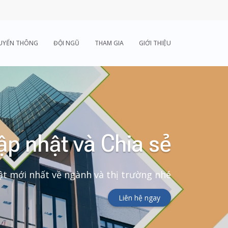
UYỂN THÔNG
ĐỘI NGŨ
THAM GIA
GIỚI THIỆU
ập nhật và Chia sẻ
t mới nhất về ngành và thị trường nhé
Liên hệ ngay