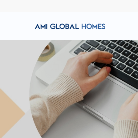
Hotline: (+84) 911 856 998
Email: amiglobalhomes@g