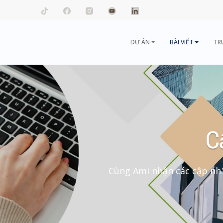
mail.com
DỰ ÁN
BÀI VIẾT
TR
C
Cùng Ami nhận các cập nhậ