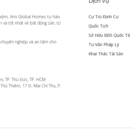
Dịch Vụ
hiệm, Ami Global Homes tự hào 
Cư Trú Định Cư
à tốt nhất về bất động sản, từ 
Quốc Tịch
Sở Hữu BĐS Quốc Tế
chuyên nghiệp và an tâm cho 
Tư Vấn Pháp Lý
Khai Thác Tài Sản
n, TP. Thủ Đức, TP. HCM

hủ Thiêm, 17 Đ. Mai Chí Thọ, P. 