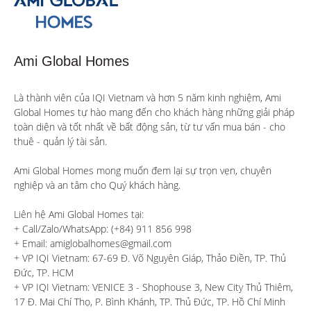
Ami Global Homes
Là thành viên của IQI Vietnam và hơn 5 năm kinh nghiệm, Ami 
Global Homes tự hào mang đến cho khách hàng những giải pháp 
toàn diện và tốt nhất về bất động sản, từ tư vấn mua bán - cho 
thuê - quản lý tài sản.

Ami Global Homes mong muốn đem lại sự trọn vẹn, chuyên 
nghiệp và an tâm cho Quý khách hàng. 

Liên hệ Ami Global Homes tại:

+ Call/Zalo/WhatsApp: (+84) 911 856 998

+ Email: amiglobalhomes@gmail.com

+ VP IQI Vietnam: 67-69 Đ. Võ Nguyên Giáp, Thảo Điền, TP. Thủ 
Đức, TP. HCM

+ VP IQI Vietnam: VENICE 3 - Shophouse 3, New City Thủ Thiêm, 
17 Đ. Mai Chí Thọ, P. Bình Khánh, TP. Thủ Đức, TP. Hồ Chí Minh