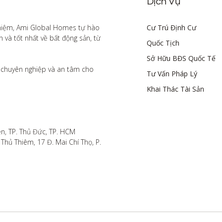
Dịch Vụ
hiệm, Ami Global Homes tự hào 
Cư Trú Định Cư
à tốt nhất về bất động sản, từ 
Quốc Tịch
Sở Hữu BĐS Quốc Tế
chuyên nghiệp và an tâm cho 
Tư Vấn Pháp Lý
Khai Thác Tài Sản
n, TP. Thủ Đức, TP. HCM

hủ Thiêm, 17 Đ. Mai Chí Thọ, P. 