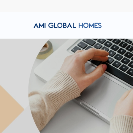
Hotline: (+84) 911 856 998
Email: amiglobalhomes@g