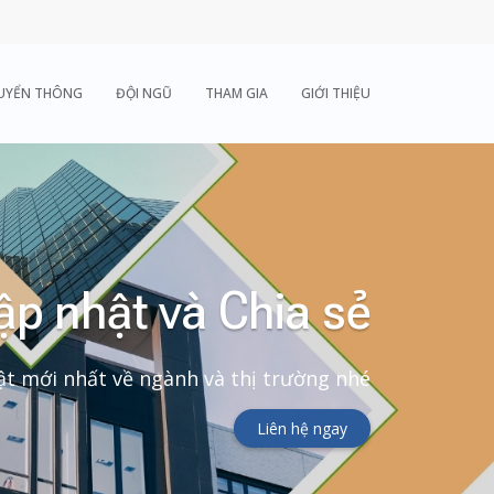
UYỂN THÔNG
ĐỘI NGŨ
THAM GIA
GIỚI THIỆU
ập nhật và Chia sẻ
t mới nhất về ngành và thị trường nhé
Liên hệ ngay