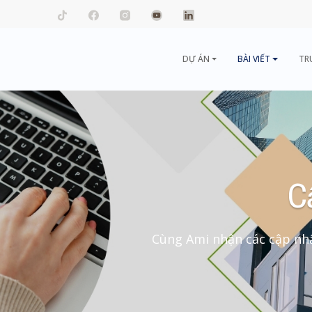
mail.com
DỰ ÁN
BÀI VIẾT
TR
C
Cùng Ami nhận các cập nhậ