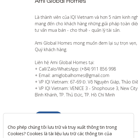
Ami Global Homes
Là thành viên của IQI Vietnam và hơn 5 năm kinh ng
mang đến cho khách hàng những giải pháp toàn diện v
tư vấn mua bán - cho thuê - quản lý tài sản.

Ami Global Homes mong muốn đem lại sự trọn vẹn, 
Quý khách hàng. 

Liên hệ Ami Global Homes tại:

+ Call/Zalo/WhatsApp: (+84) 911 856 998

+ Email: amiglobalhomes@gmail.com

+ VP IQI Vietnam: 67-69 Đ. Võ Nguyên Giáp, Thảo Điề
+ VP IQI Vietnam: VENICE 3 - Shophouse 3, New City T
Bình Khánh, TP. Thủ Đức, TP. Hồ Chí Minh
Liên hệ
Cho phép chúng tôi lưu trữ và truy xuất thông tin trong 
Cookies? Cookies là tài liệu lưu trữ các thông tin của 