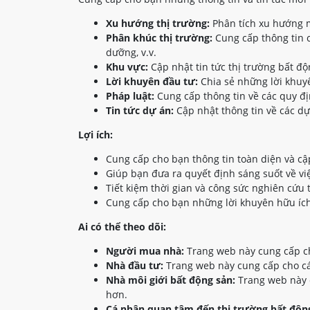
Xu hướng thị trường:
Phân tích xu hướng m
Phân khúc thị trường:
Cung cấp thông tin c
dưỡng, v.v.
Khu vực:
Cập nhật tin tức thị trường bất đ
Lời khuyên đầu tư:
Chia sẻ những lời khuyê
Pháp luật:
Cung cấp thông tin về các quy đị
Tin tức dự án:
Cập nhật thông tin về các dự
Lợi ích:
Cung cấp cho bạn thông tin toàn diện và cậ
Giúp bạn đưa ra quyết định sáng suốt về vi
Tiết kiệm thời gian và công sức nghiên cứu 
Cung cấp cho bạn những lời khuyên hữu ích
Ai có thể theo dõi:
Người mua nhà:
Trang web này cung cấp ch
Nhà đầu tư:
Trang web này cung cấp cho các
Nhà môi giới bất động sản:
Trang web này c
hơn.
Cá nhân quan tâm đến thị trường bất động