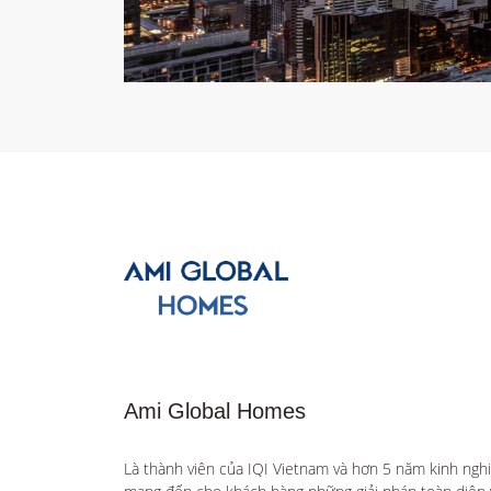
Ami Global Homes
Là thành viên của IQI Vietnam và hơn 5 năm kinh ngh