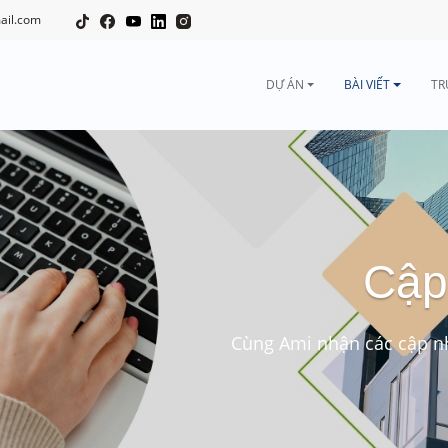
ail.com
DỰ ÁN
BÀI VIẾT
TR
Cập
Cùng Ami nhận các cập nh