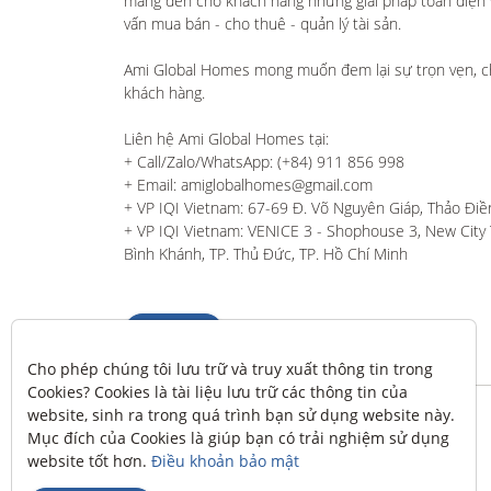
mang đến cho khách hàng những giải pháp toàn diện và
vấn mua bán - cho thuê - quản lý tài sản.

Ami Global Homes mong muốn đem lại sự trọn vẹn, c
khách hàng. 

Liên hệ Ami Global Homes tại:

+ Call/Zalo/WhatsApp: (+84) 911 856 998

+ Email: amiglobalhomes@gmail.com

+ VP IQI Vietnam: 67-69 Đ. Võ Nguyên Giáp, Thảo Điền
+ VP IQI Vietnam: VENICE 3 - Shophouse 3, New City T
Bình Khánh, TP. Thủ Đức, TP. Hồ Chí Minh
Liên hệ
Cho phép chúng tôi lưu trữ và truy xuất thông tin trong 
Cookies? Cookies là tài liệu lưu trữ các thông tin của 
website, sinh ra trong quá trình bạn sử dụng website này. 
Mục đích của Cookies là giúp bạn có trải nghiệm sử dụng 
website tốt hơn. 
Điều khoản bảo mật