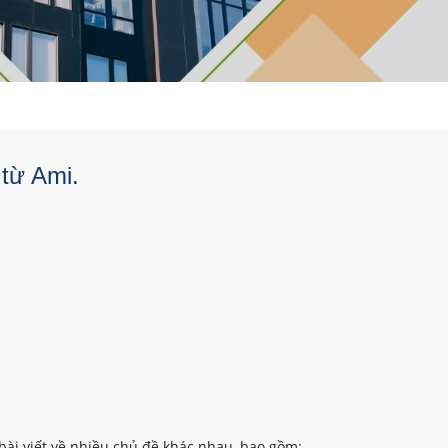
 từ Ami.
bài viết về nhiều chủ đề khác nhau, bao gồm: