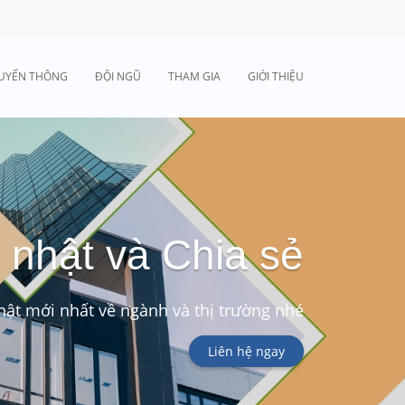
UYỂN THÔNG
ĐỘI NGŨ
THAM GIA
GIỚI THIỆU
 nhật và Chia sẻ
ật mới nhất về ngành và thị trường nhé
Liên hệ ngay