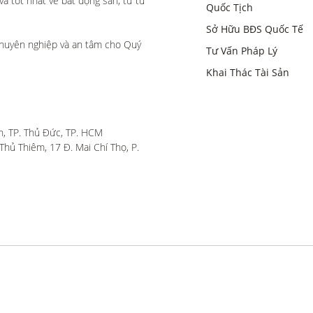
 tốt nhất về bất động sản, từ tư 
Quốc Tịch
Sở Hữu BĐS Quốc Tế
huyên nghiệp và an tâm cho Quý 
Tư Vấn Pháp Lý
Khai Thác Tài Sản
, TP. Thủ Đức, TP. HCM

hủ Thiêm, 17 Đ. Mai Chí Thọ, P. 