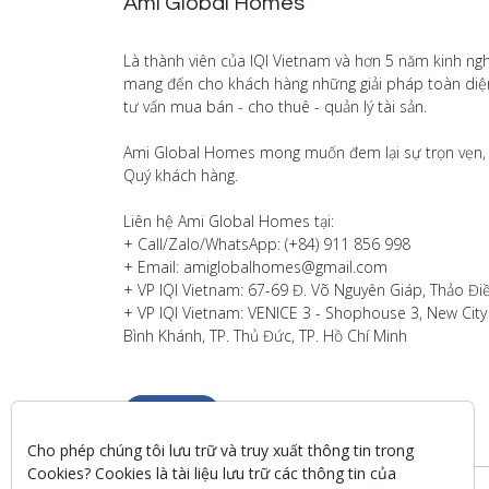
Ami Global Homes
Là thành viên của IQI Vietnam và hơn 5 năm kinh ng
mang đến cho khách hàng những giải pháp toàn diện v
tư vấn mua bán - cho thuê - quản lý tài sản.

Ami Global Homes mong muốn đem lại sự trọn vẹn, 
Quý khách hàng. 

Liên hệ Ami Global Homes tại:

+ Call/Zalo/WhatsApp: (+84) 911 856 998

+ Email: amiglobalhomes@gmail.com

+ VP IQI Vietnam: 67-69 Đ. Võ Nguyên Giáp, Thảo Điề
+ VP IQI Vietnam: VENICE 3 - Shophouse 3, New City T
Bình Khánh, TP. Thủ Đức, TP. Hồ Chí Minh
Liên hệ
Cho phép chúng tôi lưu trữ và truy xuất thông tin trong 
Cookies? Cookies là tài liệu lưu trữ các thông tin của 