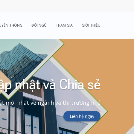
UYỂN THÔNG
ĐỘI NGŨ
THAM GIA
GIỚI THIỆU
ập nhật và Chia sẻ
t mới nhất về ngành và thị trường nhé
Liên hệ ngay