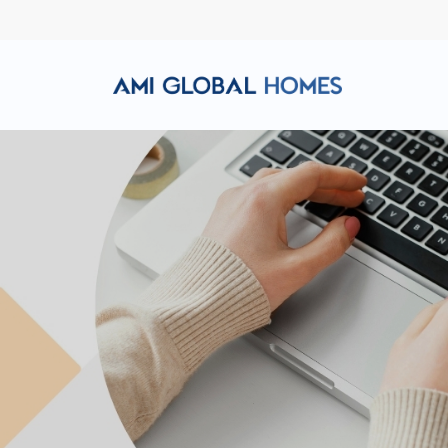
Hotline: (+84) 911 856 998
Email: amiglobalhomes@g