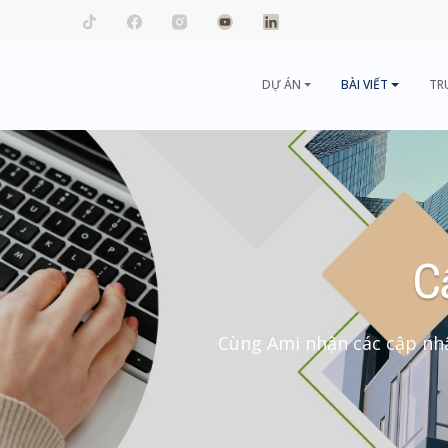
mail.com
DỰ ÁN
BÀI VIẾT
TR
C
Cùng Ami nhận các cập nhậ