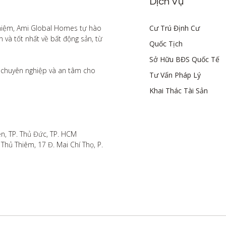
Dịch Vụ
hiệm, Ami Global Homes tự hào 
Cư Trú Định Cư
à tốt nhất về bất động sản, từ 
Quốc Tịch
Sở Hữu BĐS Quốc Tế
chuyên nghiệp và an tâm cho 
Tư Vấn Pháp Lý
Khai Thác Tài Sản
n, TP. Thủ Đức, TP. HCM

hủ Thiêm, 17 Đ. Mai Chí Thọ, P. 