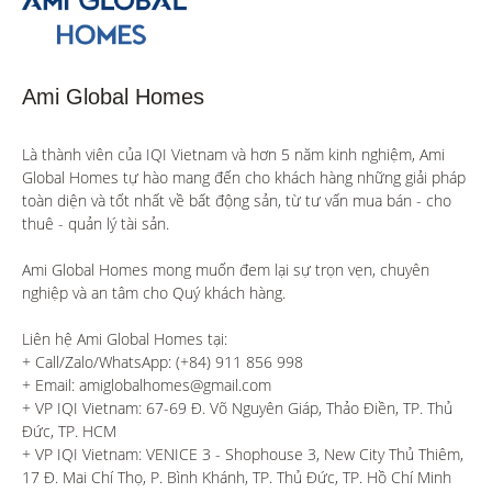
Ami Global Homes
Là thành viên của IQI Vietnam và hơn 5 năm kinh nghiệm, Ami 
Global Homes tự hào mang đến cho khách hàng những giải pháp 
toàn diện và tốt nhất về bất động sản, từ tư vấn mua bán - cho 
thuê - quản lý tài sản.

Ami Global Homes mong muốn đem lại sự trọn vẹn, chuyên 
nghiệp và an tâm cho Quý khách hàng. 

Liên hệ Ami Global Homes tại:

+ Call/Zalo/WhatsApp: (+84) 911 856 998

+ Email: amiglobalhomes@gmail.com

+ VP IQI Vietnam: 67-69 Đ. Võ Nguyên Giáp, Thảo Điền, TP. Thủ 
Đức, TP. HCM

+ VP IQI Vietnam: VENICE 3 - Shophouse 3, New City Thủ Thiêm, 
17 Đ. Mai Chí Thọ, P. Bình Khánh, TP. Thủ Đức, TP. Hồ Chí Minh