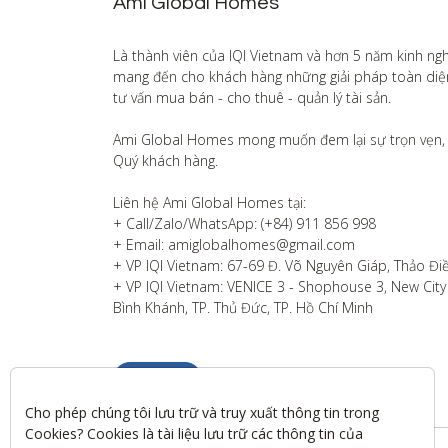
Ami Global Homes
Là thành viên của IQI Vietnam và hơn 5 năm kinh ng
mang đến cho khách hàng những giải pháp toàn diện v
tư vấn mua bán - cho thuê - quản lý tài sản.

Ami Global Homes mong muốn đem lại sự trọn vẹn, 
Quý khách hàng. 

Liên hệ Ami Global Homes tại:

+ Call/Zalo/WhatsApp: (+84) 911 856 998

+ Email: amiglobalhomes@gmail.com

+ VP IQI Vietnam: 67-69 Đ. Võ Nguyên Giáp, Thảo Điề
+ VP IQI Vietnam: VENICE 3 - Shophouse 3, New City T
Bình Khánh, TP. Thủ Đức, TP. Hồ Chí Minh
Liên hệ
Cho phép chúng tôi lưu trữ và truy xuất thông tin trong 
Cookies? Cookies là tài liệu lưu trữ các thông tin của 