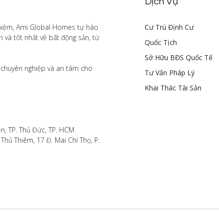
Dịch Vụ
hiệm, Ami Global Homes tự hào 
Cư Trú Định Cư
à tốt nhất về bất động sản, từ 
Quốc Tịch
Sở Hữu BĐS Quốc Tế
chuyên nghiệp và an tâm cho 
Tư Vấn Pháp Lý
Khai Thác Tài Sản
n, TP. Thủ Đức, TP. HCM

hủ Thiêm, 17 Đ. Mai Chí Thọ, P. 