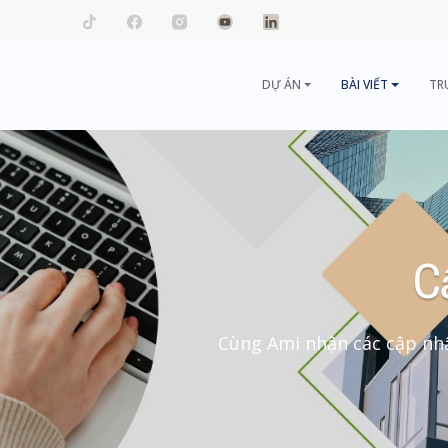
mail.com
DỰ ÁN
BÀI VIẾT
TR
C
Cùng Ami nhận các cập nhậ