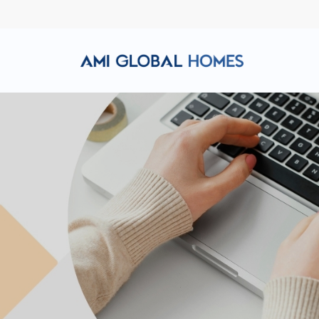
Hotline: (+84) 911 856 998
Email: amiglobalhomes@g