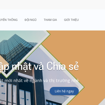
UYỂN THÔNG
ĐỘI NGŨ
THAM GIA
GIỚI THIỆU
ập nhật và Chia sẻ
t mới nhất về ngành và thị trường nhé
Liên hệ ngay