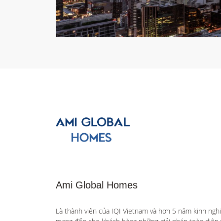
Ami Global Homes
Là thành viên của IQI Vietnam và hơn 5 năm kinh ngh