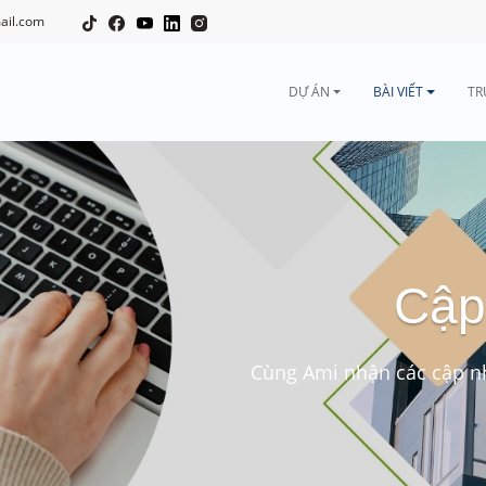
ail.com
DỰ ÁN
BÀI VIẾT
TR
Cập
Cùng Ami nhận các cập nh