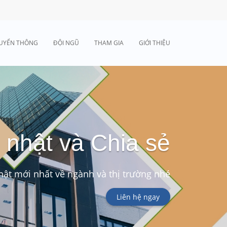
UYỂN THÔNG
ĐỘI NGŨ
THAM GIA
GIỚI THIỆU
 nhật và Chia sẻ
ật mới nhất về ngành và thị trường nhé
Liên hệ ngay