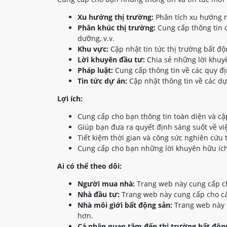
Xu hướng thị trường:
Phân tích xu hướng m
Phân khúc thị trường:
Cung cấp thông tin c
dưỡng, v.v.
Khu vực:
Cập nhật tin tức thị trường bất đ
Lời khuyên đầu tư:
Chia sẻ những lời khuyê
Pháp luật:
Cung cấp thông tin về các quy đị
Tin tức dự án:
Cập nhật thông tin về các dự
Lợi ích:
Cung cấp cho bạn thông tin toàn diện và cậ
Giúp bạn đưa ra quyết định sáng suốt về vi
Tiết kiệm thời gian và công sức nghiên cứu 
Cung cấp cho bạn những lời khuyên hữu ích
Ai có thể theo dõi:
Người mua nhà:
Trang web này cung cấp ch
Nhà đầu tư:
Trang web này cung cấp cho các
Nhà môi giới bất động sản:
Trang web này c
hơn.
Cá nhân quan tâm đến thị trường bất động