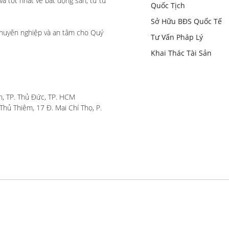
 tốt nhất về bất động sản, từ tư 
Quốc Tịch
Sở Hữu BĐS Quốc Tế
huyên nghiệp và an tâm cho Quý 
Tư Vấn Pháp Lý
Khai Thác Tài Sản
, TP. Thủ Đức, TP. HCM

hủ Thiêm, 17 Đ. Mai Chí Thọ, P. 