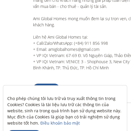
mang đến cho khách hàng những giải pháp toàn diện và
vấn mua bán - cho thuê - quản lý tài sản.

Ami Global Homes mong muốn đem lại sự trọn vẹn, c
khách hàng. 

Liên hệ Ami Global Homes tại:

+ Call/Zalo/WhatsApp: (+84) 911 856 998

+ Email: amiglobalhomes@gmail.com

+ VP IQI Vietnam: 67-69 Đ. Võ Nguyên Giáp, Thảo Điền
+ VP IQI Vietnam: VENICE 3 - Shophouse 3, New City T
Bình Khánh, TP. Thủ Đức, TP. Hồ Chí Minh
Liên hệ
Cho phép chúng tôi lưu trữ và truy xuất thông tin trong 
Cookies? Cookies là tài liệu lưu trữ các thông tin của 
website, sinh ra trong quá trình bạn sử dụng website này. 
Mục đích của Cookies là giúp bạn có trải nghiệm sử dụng 
website tốt hơn. 
Điều khoản bảo mật